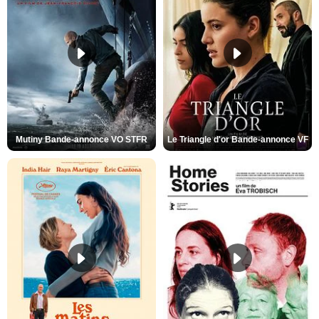
Mutiny Bande-annonce VO STFR
Le Triangle d'or Bande-annonce VF