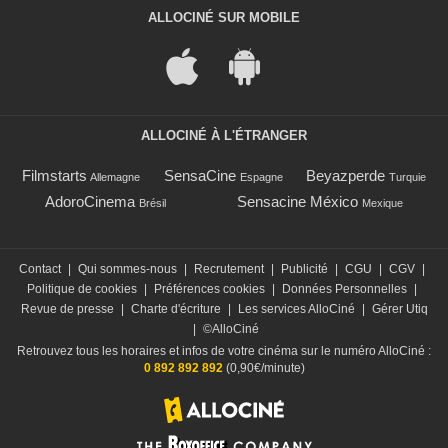
ALLOCINÉ SUR MOBILE
ALLOCINÉ À L'ÉTRANGER
Filmstarts
SensaCine
Beyazperde
Allemagne
Espagne
Turquie
AdoroCinema
Sensacine México
Brésil
Mexique
Contact
|
Qui sommes-nous
|
Recrutement
|
Publicité
|
CGU
|
CGV
|
Politique de cookies
|
Préférences cookies
|
Données Personnelles
|
Revue de presse
|
Charte d'écriture
|
Les services AlloCiné
|
Gérer Utiq
|
©AlloCiné
Retrouvez tous les horaires et infos de votre cinéma sur le numéro AlloCiné :
0 892 892 892
(0,90€/minute)