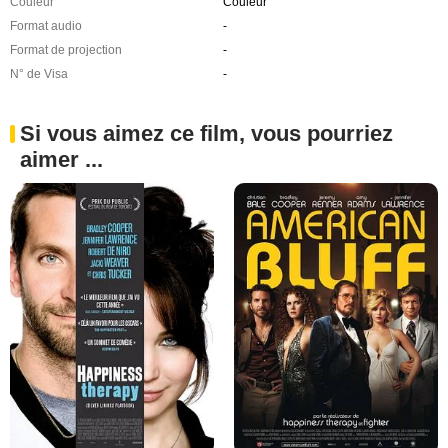
Couleur
Couleur
Format audio
-
Format de projection
-
N° de Visa
-
Si vous aimez ce film, vous pourriez
aimer ...