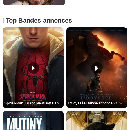
Top Bandes-annonces
Spider-Man: Brand New Day Bande-annonce VO STFR
L'Odyssée Bande-annonce VO STFR