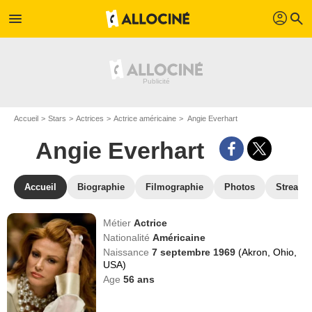
profil
menu
search
Accueil
Stars
Actrices
Actrice américaine
Angie Everhart
Angie Everhart
Accueil
Biographie
Filmographie
Photos
Streami
Métier
Actrice
Nationalité
Américaine
Naissance
7 septembre 1969
(Akron, Ohio,
USA)
Age
56
ans