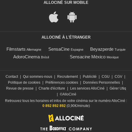
ALLOCINÉ SUR MOBILE
ALLOCINÉ À L'ÉTRANGER
Filmstarts
SensaCine
Beyazperde
Allemagne
Espagne
Turquie
AdoroCinema
Sensacine México
Brésil
Mexique
Contact
|
Qui sommes-nous
|
Recrutement
|
Publicité
|
CGU
|
CGV
|
Politique de cookies
|
Préférences cookies
|
Données Personnelles
|
Revue de presse
|
Charte d'écriture
|
Les services AlloCiné
|
Gérer Utiq
|
©AlloCiné
Retrouvez tous les horaires et infos de votre cinéma sur le numéro AlloCiné :
0 892 892 892
(0,90€/minute)