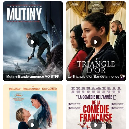
Mutiny Bande-annonce VO STFR
Le Triangle d'or Bande-annonce VF