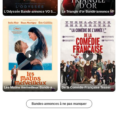
L'Odyssée Bande-annonce VO STFR
Le Triangle d'or Bande-annonce VF
Les Matins merveilleux Bande-annonce VF
De la Comédie-Française Teaser VF
Bandes-annonces à ne pas manquer