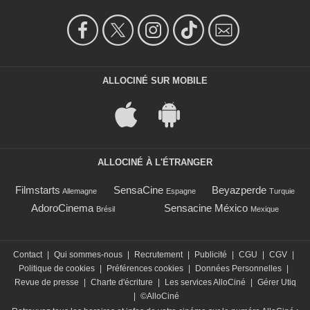
ALLOCINÉ SUR MOBILE
ALLOCINÉ À L'ÉTRANGER
Filmstarts
SensaCine
Beyazperde
Allemagne
Espagne
Turquie
AdoroCinema
Sensacine México
Brésil
Mexique
Contact
|
Qui sommes-nous
|
Recrutement
|
Publicité
|
CGU
|
CGV
|
Politique de cookies
|
Préférences cookies
|
Données Personnelles
|
Revue de presse
|
Charte d'écriture
|
Les services AlloCiné
|
Gérer Utiq
|
©AlloCiné