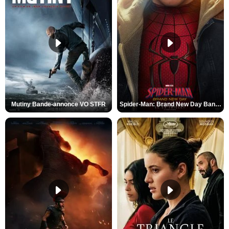
Mutiny Bande-annonce VO STFR
Spider-Man: Brand New Day Bande-annonce VO STFR