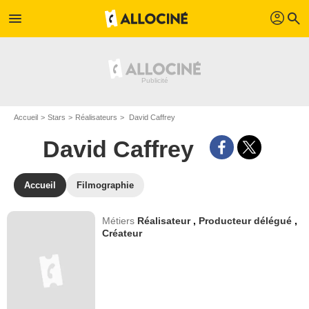
profil
menu
search
Accueil
Stars
Réalisateurs
David Caffrey
David Caffrey
Accueil
Filmographie
Métiers
Réalisateur
,
Producteur délégué
,
Créateur