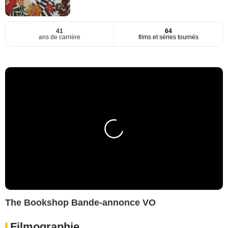
41
64
ans de carrière
films et séries tournés
The Bookshop Bande-annonce VO
Filmographie