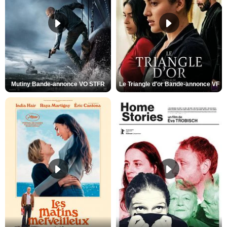
Mutiny Bande-annonce VO STFR
Le Triangle d'or Bande-annonce VF