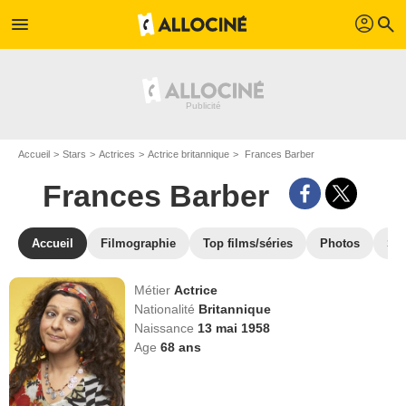
profil
menu
search
Accueil
Stars
Actrices
Actrice britannique
Frances Barber
Frances Barber
Accueil
Filmographie
Top films/séries
Photos
St
Métier
Actrice
Nationalité
Britannique
Naissance
13 mai 1958
Age
68
ans