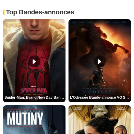
Top Bandes-annonces
Spider-Man: Brand New Day Bande-annonce VO STFR
L'Odyssée Bande-annonce VO STFR