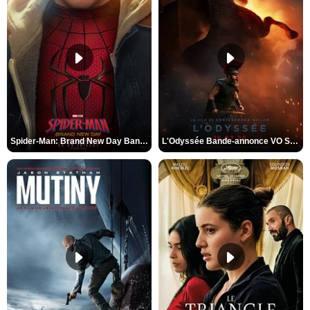
Spider-Man: Brand New Day Bande-annonce VO STFR
L'Odyssée Bande-annonce VO STFR