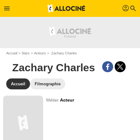
profil
menu
search
Accueil
Stars
Acteurs
Zachary Charles
Zachary Charles
Accueil
Filmographie
Métier
Acteur