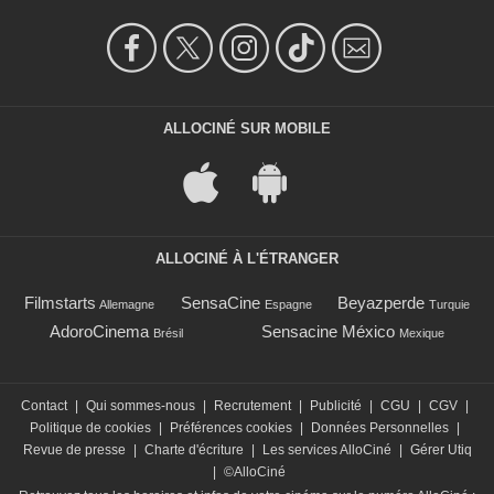
ALLOCINÉ SUR MOBILE
ALLOCINÉ À L'ÉTRANGER
Filmstarts
SensaCine
Beyazperde
Allemagne
Espagne
Turquie
AdoroCinema
Sensacine México
Brésil
Mexique
Contact
|
Qui sommes-nous
|
Recrutement
|
Publicité
|
CGU
|
CGV
|
Politique de cookies
|
Préférences cookies
|
Données Personnelles
|
Revue de presse
|
Charte d'écriture
|
Les services AlloCiné
|
Gérer Utiq
|
©AlloCiné