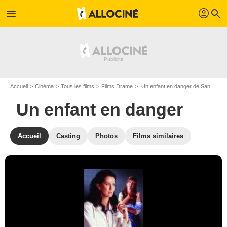
profil
menu
search
Accueil
Cinéma
Tous les films
Films Drame
Un enfant en danger de Sandor Stern
Un enfant en danger
Accueil
Casting
Photos
Films similaires