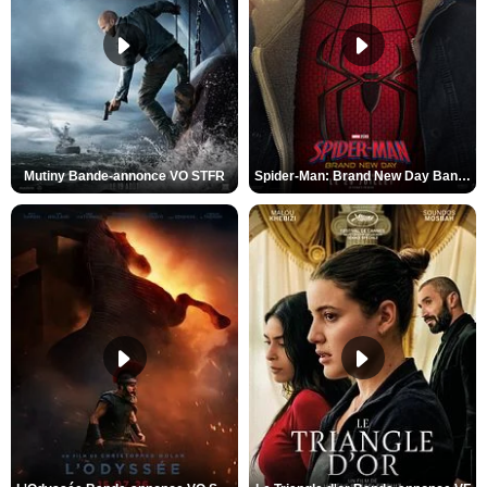
Mutiny Bande-annonce VO STFR
Spider-Man: Brand New Day Bande-annonce VO STFR