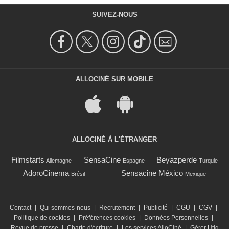
SUIVEZ-NOUS
ALLOCINÉ SUR MOBILE
ALLOCINÉ À L'ÉTRANGER
Filmstarts
SensaCine
Beyazperde
Allemagne
Espagne
Turquie
AdoroCinema
Sensacine México
Brésil
Mexique
Contact
|
Qui sommes-nous
|
Recrutement
|
Publicité
|
CGU
|
CGV
|
Politique de cookies
|
Préférences cookies
|
Données Personnelles
|
Revue de presse
|
Charte d'écriture
|
Les services AlloCiné
|
Gérer Utiq