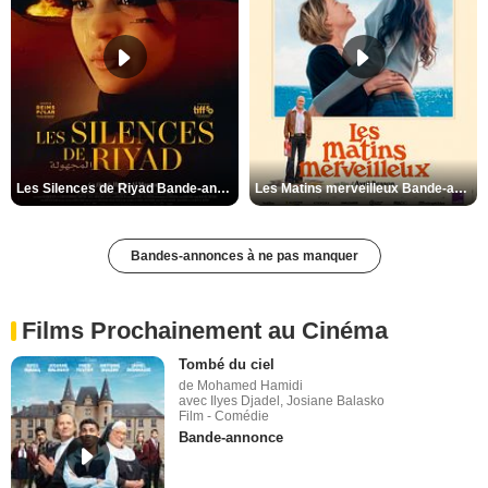
Les Silences de Riyad Bande-annonce VO STFR
Les Matins merveilleux Bande-annonce VF
Bandes-annonces à ne pas manquer
Films Prochainement au Cinéma
Tombé du ciel
de Mohamed Hamidi
avec Ilyes Djadel, Josiane Balasko
Film - Comédie
Bande-annonce