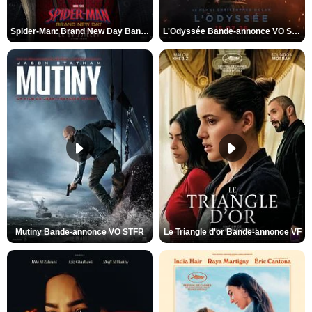
Spider-Man: Brand New Day Bande-annonce VO STFR
L'Odyssée Bande-annonce VO STFR
Mutiny Bande-annonce VO STFR
Le Triangle d'or Bande-annonce VF