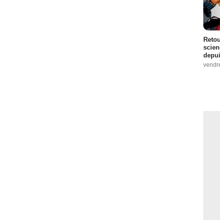
Retou
scien
depui
vendr