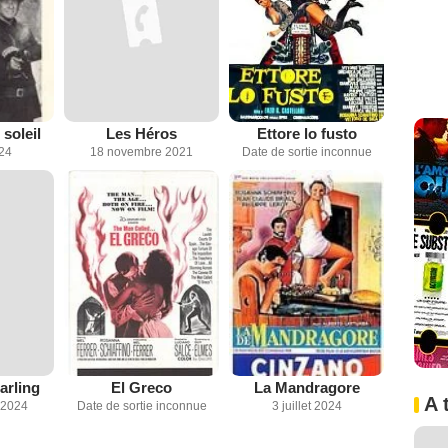
 soleil
Les Héros
Ettore lo fusto
024
18 novembre 2021
Date de sortie inconnue
arling
El Greco
La Mandragore
A 
 2024
Date de sortie inconnue
3 juillet 2024