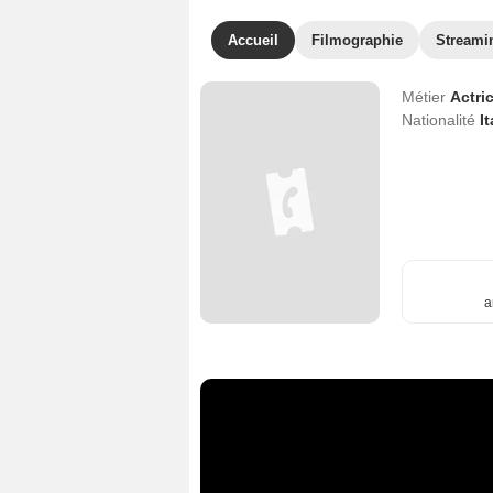
Accueil
Filmographie
Streami
Métier
Actri
Nationalité
I
a