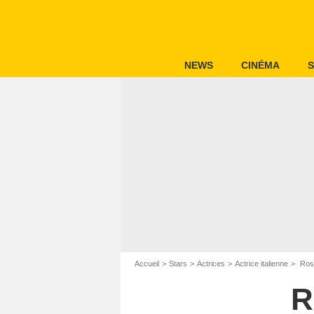
NEWS
CINÉMA
S
Accueil
Stars
Actrices
Actrice italienne
Rosa
R