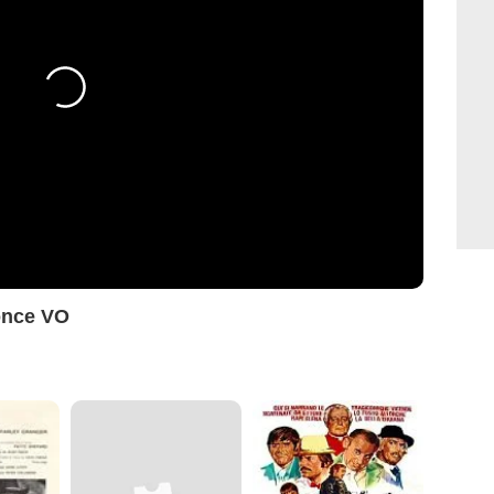
once VO