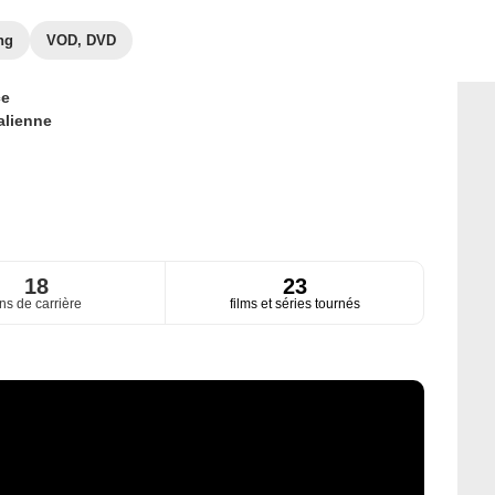
ng
VOD, DVD
ce
talienne
18
23
ns de carrière
films et séries tournés