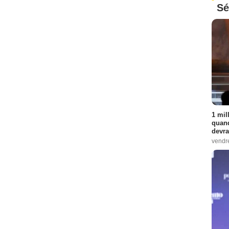
Sé
1 mil
quand
devra
vendr