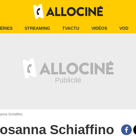
ÉRIES
STREAMING
TVACTU
VIDÉOS
VOD
nna Schiaffino
osanna Schiaffino