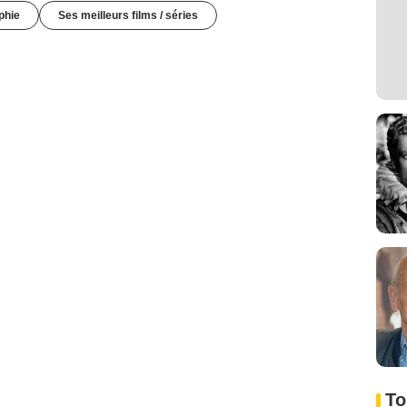
phie
Ses meilleurs films / séries
To