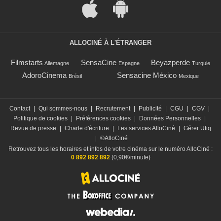
ALLOCINÉ À L'ÉTRANGER
Filmstarts
SensaCine
Beyazperde
Allemagne
Espagne
Turquie
AdoroCinema
Sensacine México
Brésil
Mexique
Contact
|
Qui sommes-nous
|
Recrutement
|
Publicité
|
CGU
|
CGV
|
Politique de cookies
|
Préférences cookies
|
Données Personnelles
|
Revue de presse
|
Charte d'écriture
|
Les services AlloCiné
|
Gérer Utiq
|
©AlloCiné
Retrouvez tous les horaires et infos de votre cinéma sur le numéro AlloCiné :
0 892 892 892
(0,90€/minute)