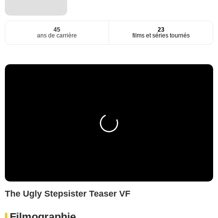
45
23
ans de carrière
films et séries tournés
The Ugly Stepsister Teaser VF
Filmographie