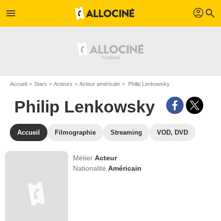
profil
menu
search
Accueil
Stars
Acteurs
Acteur américain
Philip Lenkowsky
Philip Lenkowsky
Accueil
Filmographie
Streaming
VOD, DVD
Métier
Acteur
Nationalité
Américain