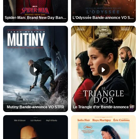
Spider-Man: Brand New Day Bande-annonce VO STFR
L'Odyssée Bande-annonce VO STFR
Mutiny Bande-annonce VO STFR
Le Triangle d'or Bande-annonce VF