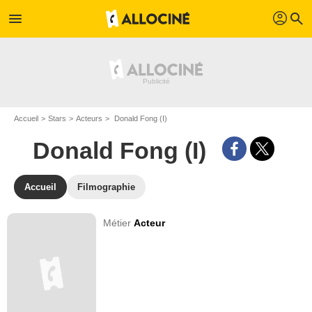
profil
menu
search
Accueil
Stars
Acteurs
Donald Fong (I)
Donald Fong (I)
Accueil
Filmographie
Métier
Acteur