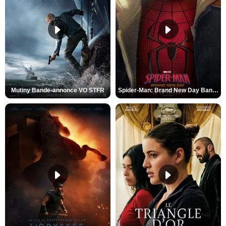
Mutiny Bande-annonce VO STFR
Spider-Man: Brand New Day Bande-annonce VO STFR