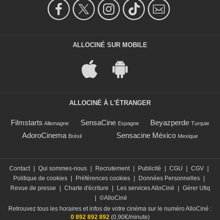
ALLOCINÉ SUR MOBILE
ALLOCINÉ À L'ÉTRANGER
Filmstarts
SensaCine
Beyazperde
Allemagne
Espagne
Turquie
AdoroCinema
Sensacine México
Brésil
Mexique
Contact
|
Qui sommes-nous
|
Recrutement
|
Publicité
|
CGU
|
CGV
|
Politique de cookies
|
Préférences cookies
|
Données Personnelles
|
Revue de presse
|
Charte d'écriture
|
Les services AlloCiné
|
Gérer Utiq
|
©AlloCiné
Retrouvez tous les horaires et infos de votre cinéma sur le numéro AlloCiné :
0 892 892 892
(0,90€/minute)