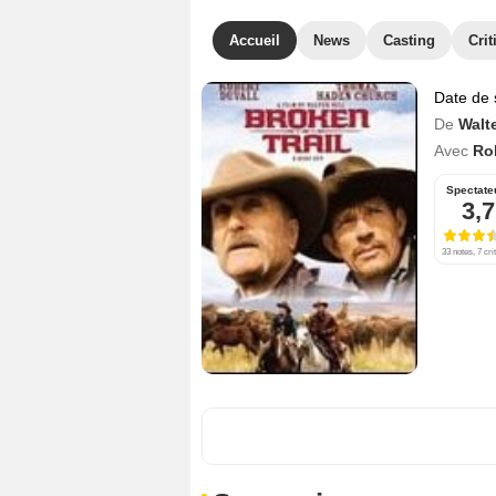
Accueil
News
Casting
Crit
Date de 
De
Walte
Avec
Ro
Spectate
3,7
33 notes, 7 cri