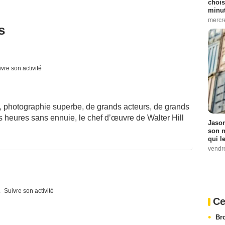
chois
minut
mercr
s
vre son activité
l, photographie superbe, de grands acteurs, de grands
s heures sans ennuie, le chef d’œuvre de Walter Hill
Jason
son n
qui le
vendre
Suivre son activité
Ce
Br