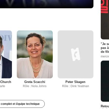
"Je s
pas à
de fil
mercr
 Church
Greta Scacchi
Peter Skagen
arte
Rôle : Nola Johns
Rôle : Dink Yeatman
 complet et équipe technique
Retou