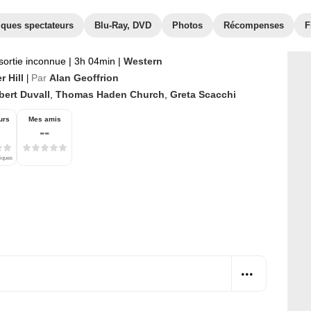
iques spectateurs
Blu-Ray, DVD
Photos
Récompenses
F
sortie inconnue
|
3h 04min
|
Western
r Hill
Par
Alan Geoffrion
|
bert Duvall
,
Thomas Haden Church
,
Greta Scacchi
urs
Mes amis
--
tiques