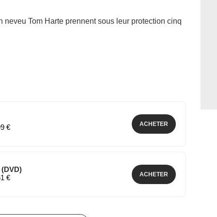
son neveu Tom Harte prennent sous leur protection cinq
ACHETER
99 €
1 (DVD)
ACHETER
61 €