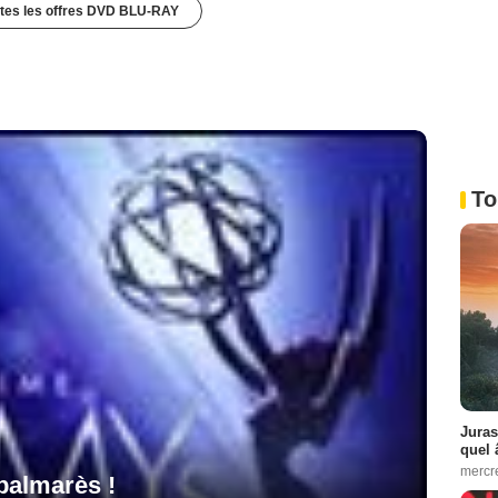
utes les offres DVD BLU-RAY
To
Juras
quel 
mercr
palmarès !