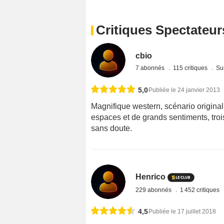
Critiques Spectateur
cbio
7 abonnés
115 critiques
Sui
5,0
Publiée le 24 janvier 2013
Magnifique western, scénario origina
espaces et de grands sentiments, troi
sans doute.
Henrico
229 abonnés
1 452 critiques
4,5
Publiée le 17 juillet 2018