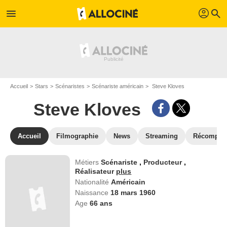
profil
menu
search
Accueil
Stars
Scénaristes
Scénariste américain
Steve Kloves
Steve Kloves
Accueil
Filmographie
News
Streaming
Récompen
Métiers
Scénariste
,
Producteur
,
Réalisateur
plus
Nationalité
Américain
Naissance
18 mars 1960
Age
66
ans