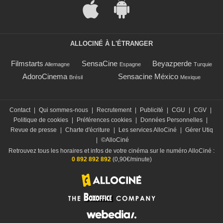
ALLOCINÉ À L'ÉTRANGER
Filmstarts
SensaCine
Beyazperde
Allemagne
Espagne
Turquie
AdoroCinema
Sensacine México
Brésil
Mexique
Contact
|
Qui sommes-nous
|
Recrutement
|
Publicité
|
CGU
|
CGV
|
Politique de cookies
|
Préférences cookies
|
Données Personnelles
|
Revue de presse
|
Charte d'écriture
|
Les services AlloCiné
|
Gérer Utiq
|
©AlloCiné
Retrouvez tous les horaires et infos de votre cinéma sur le numéro AlloCiné :
0 892 892 892
(0,90€/minute)