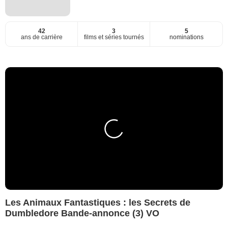
42
3
5
ans de carrière
films et séries tournés
nominations
Les Animaux Fantastiques : les Secrets de
Dumbledore Bande-annonce (3) VO