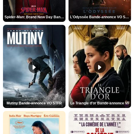
Spider-Man: Brand New Day Bande-annonce VO STFR
L'Odyssée Bande-annonce VO STFR
Mutiny Bande-annonce VO STFR
Le Triangle d'or Bande-annonce VF