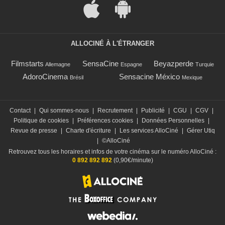
ALLOCINÉ À L'ÉTRANGER
Filmstarts
SensaCine
Beyazperde
Allemagne
Espagne
Turquie
AdoroCinema
Sensacine México
Brésil
Mexique
Contact
|
Qui sommes-nous
|
Recrutement
|
Publicité
|
CGU
|
CGV
|
Politique de cookies
|
Préférences cookies
|
Données Personnelles
|
Revue de presse
|
Charte d'écriture
|
Les services AlloCiné
|
Gérer Utiq
|
©AlloCiné
Retrouvez tous les horaires et infos de votre cinéma sur le numéro AlloCiné :
0 892 892 892
(0,90€/minute)