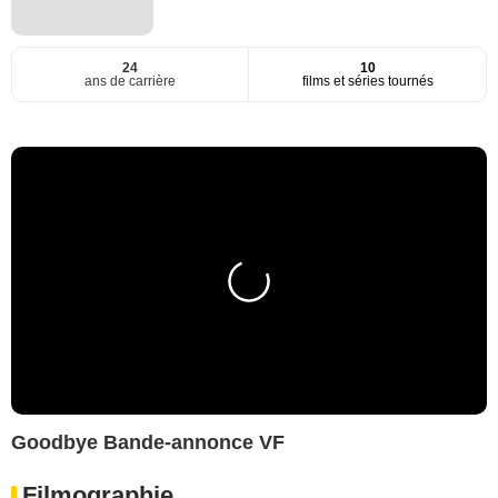
24
10
ans de carrière
films et séries tournés
Goodbye Bande-annonce VF
Filmographie