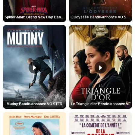
Spider-Man: Brand New Day Bande-annonce VO STFR
L'Odyssée Bande-annonce VO STFR
Mutiny Bande-annonce VO STFR
Le Triangle d'or Bande-annonce VF