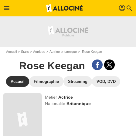
profil
menu
search
Accueil
Stars
Actrices
Actrice britannique
Rose Keegan
Rose Keegan
Accueil
Filmographie
Streaming
VOD, DVD
Métier
Actrice
Nationalité
Britannique