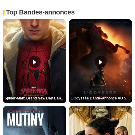
Top Bandes-annonces
Spider-Man: Brand New Day Bande-annonce VO STFR
L'Odyssée Bande-annonce VO STFR