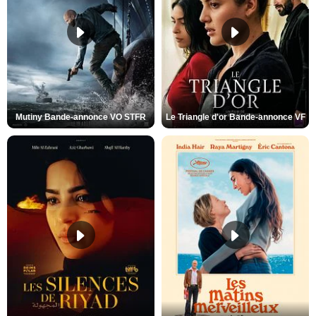
Mutiny Bande-annonce VO STFR
Le Triangle d'or Bande-annonce VF