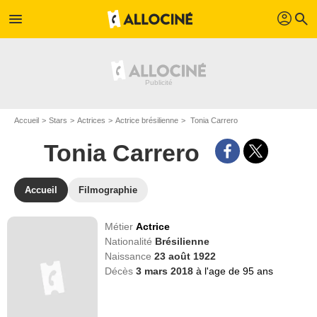
profil
menu
search
Accueil
Stars
Actrices
Actrice brésilienne
Tonia Carrero
Tonia Carrero
Accueil
Filmographie
Métier
Actrice
Nationalité
Brésilienne
Naissance
23 août 1922
Décès
3 mars 2018
à l'age de 95 ans