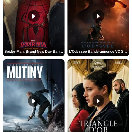
Spider-Man: Brand New Day Bande-annonce VO STFR
L'Odyssée Bande-annonce VO STFR