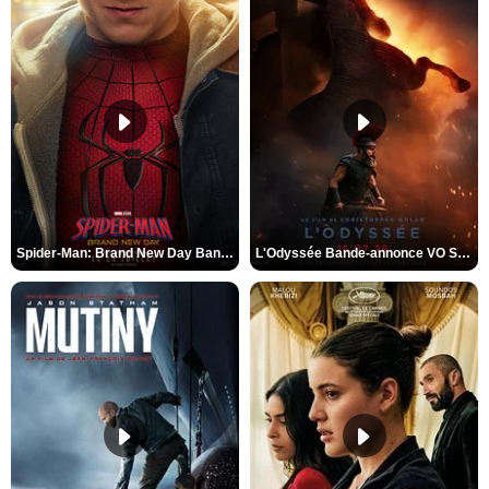
Spider-Man: Brand New Day Bande-annonce VO STFR
L'Odyssée Bande-annonce VO STFR