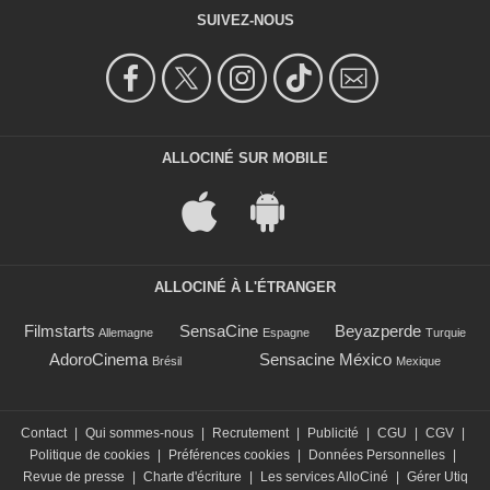
SUIVEZ-NOUS
ALLOCINÉ SUR MOBILE
ALLOCINÉ À L'ÉTRANGER
Filmstarts
SensaCine
Beyazperde
Allemagne
Espagne
Turquie
AdoroCinema
Sensacine México
Brésil
Mexique
Contact
|
Qui sommes-nous
|
Recrutement
|
Publicité
|
CGU
|
CGV
|
Politique de cookies
|
Préférences cookies
|
Données Personnelles
|
Revue de presse
|
Charte d'écriture
|
Les services AlloCiné
|
Gérer Utiq