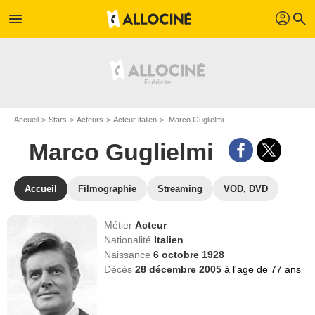
profil
menu
search
Accueil
Stars
Acteurs
Acteur italien
Marco Guglielmi
Marco Guglielmi
Accueil
Filmographie
Streaming
VOD, DVD
Métier
Acteur
Nationalité
Italien
Naissance
6 octobre 1928
Décès
28 décembre 2005
à l'age de 77 ans