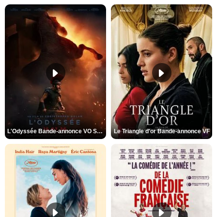
L'Odyssée Bande-annonce VO STFR
Le Triangle d'or Bande-annonce VF