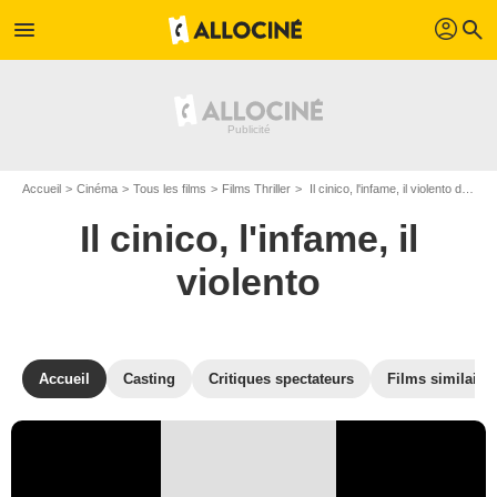
profil
menu
search
Accueil
Cinéma
Tous les films
Films Thriller
Il cinico, l'infame, il violento de Umberto Lenzi
Il cinico, l'infame, il
violento
Accueil
Casting
Critiques spectateurs
Films similaire