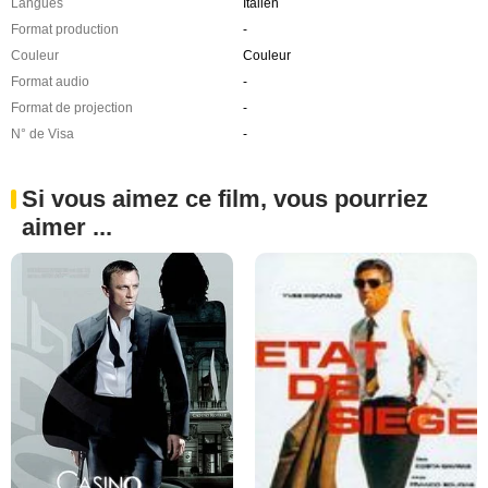
Langues
Italien
Format production
-
Couleur
Couleur
Format audio
-
Format de projection
-
N° de Visa
-
Si vous aimez ce film, vous pourriez
aimer ...