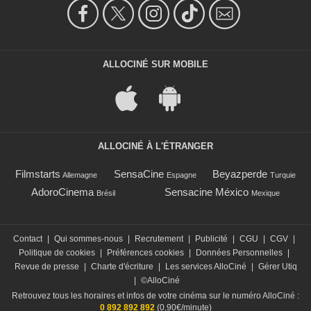
ALLOCINÉ SUR MOBILE
ALLOCINÉ À L'ÉTRANGER
Filmstarts
SensaCine
Beyazperde
Allemagne
Espagne
Turquie
AdoroCinema
Sensacine México
Brésil
Mexique
Contact
|
Qui sommes-nous
|
Recrutement
|
Publicité
|
CGU
|
CGV
|
Politique de cookies
|
Préférences cookies
|
Données Personnelles
|
Revue de presse
|
Charte d'écriture
|
Les services AlloCiné
|
Gérer Utiq
|
©AlloCiné
Retrouvez tous les horaires et infos de votre cinéma sur le numéro AlloCiné :
0 892 892 892
(0,90€/minute)