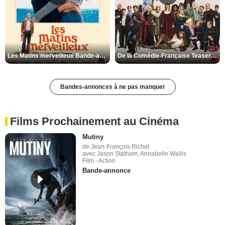
Les Matins merveilleux Bande-annonce VF
De la Comédie-Française Teaser VF
Bandes-annonces à ne pas manquer
Films Prochainement au Cinéma
Mutiny
de Jean-François Richet
avec Jason Statham, Annabelle Wallis
Film - Action
Bande-annonce