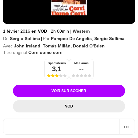
1 février 2016
en VOD
|
2h 00min
|
Western
De
Sergio Sollima
Par
Pompeo De Angelis
,
Sergio Sollima
|
Avec
John Ireland
,
Tomás Milián
,
Donald O'Brien
Titre original
Corri uomo corri
Spectateurs
Mes amis
3,1
--
VOIR SUR SOONER
VOD