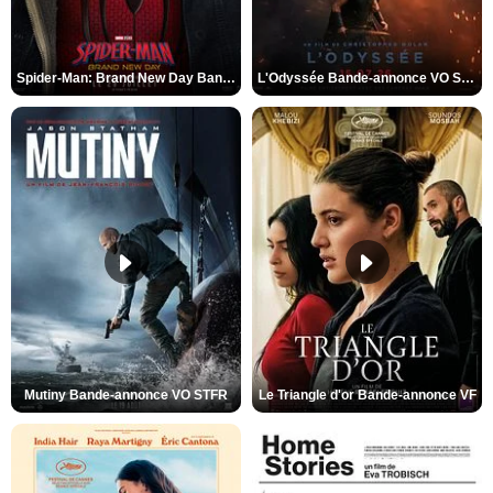
Spider-Man: Brand New Day Bande-annonce VO STFR
L'Odyssée Bande-annonce VO STFR
Mutiny Bande-annonce VO STFR
Le Triangle d'or Bande-annonce VF