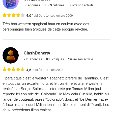
56 abonnés
1 069 critiques
Suivre son activité
4,0
Publiée le 14 septembre 2009
Très bon western spaghetti haut en couleur avec des
personnages bien typiques de cette époque révolue.
ClashDoherty
271 abonnés
838 critiques
Suivre son activité
4,5
Publiée le 4 mars 2023
Il paraît que c'est le western spaghetti préféré de Tarantino. C'est
en tout cas un excellent cru, et le troisième et ultime western
réalisé par Sergio Sollima et interprété par Tomas Milian (qui
reprend ici son rôle de "Colorado", le Mexicain Cuchillo, habile au
lancer de couteau), après "Colorado", donc, et "Le Dernier Face-
à-face" (dans lequel Milian tenait un rôle totalement différent). Les
deux précédents films étaient ...