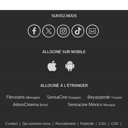
SUIVEZ-NOUS
ALLOCINÉ SUR MOBILE
ALLOCINÉ À L'ÉTRANGER
Filmstarts
SensaCine
Beyazperde
Allemagne
Espagne
Turquie
AdoroCinema
Sensacine México
Brésil
Mexique
Contact
|
Qui sommes-nous
|
Recrutement
|
Publicité
|
CGU
|
CGV
|