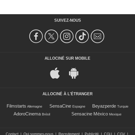
SUIVEZ-NOUS
ALLOCINÉ SUR MOBILE
ALLOCINÉ À L'ÉTRANGER
Filmstarts
SensaCine
Beyazperde
Allemagne
Espagne
Turquie
AdoroCinema
Sensacine México
Brésil
Mexique
Contact
|
Qui sommes-nous
|
Recrutement
|
Publicité
|
CGU
|
CGV
|