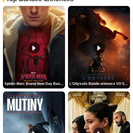
Spider-Man: Brand New Day Bande-annonce VO STFR
L'Odyssée Bande-annonce VO STFR