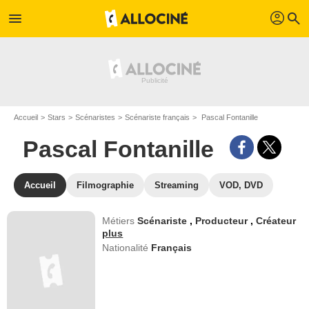
profil
menu
search
Accueil
Stars
Scénaristes
Scénariste français
Pascal Fontanille
Pascal Fontanille
Accueil
Filmographie
Streaming
VOD, DVD
Métiers
Scénariste
,
Producteur
,
Créateur
plus
Nationalité
Français