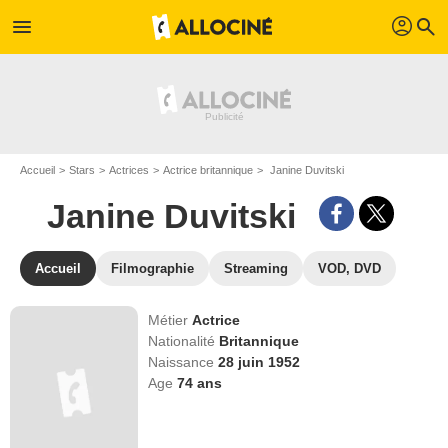
profil
menu
search
Accueil
Stars
Actrices
Actrice britannique
Janine Duvitski
Janine Duvitski
Accueil
Filmographie
Streaming
VOD, DVD
Métier
Actrice
Nationalité
Britannique
Naissance
28 juin 1952
Age
74
ans