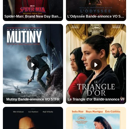
Spider-Man: Brand New Day Bande-annonce VO STFR
L'Odyssée Bande-annonce VO STFR
Mutiny Bande-annonce VO STFR
Le Triangle d'or Bande-annonce VF