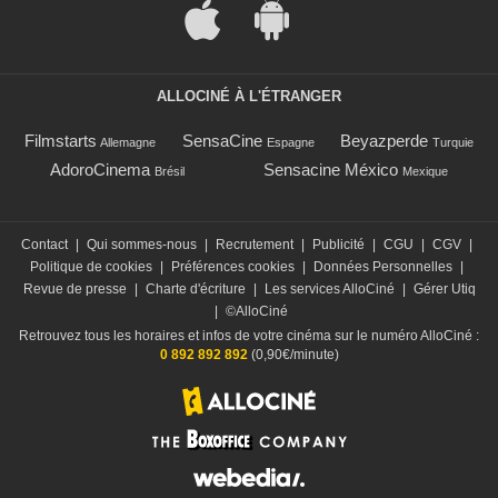
ALLOCINÉ À L'ÉTRANGER
Filmstarts
SensaCine
Beyazperde
Allemagne
Espagne
Turquie
AdoroCinema
Sensacine México
Brésil
Mexique
Contact
|
Qui sommes-nous
|
Recrutement
|
Publicité
|
CGU
|
CGV
|
Politique de cookies
|
Préférences cookies
|
Données Personnelles
|
Revue de presse
|
Charte d'écriture
|
Les services AlloCiné
|
Gérer Utiq
|
©AlloCiné
Retrouvez tous les horaires et infos de votre cinéma sur le numéro AlloCiné :
0 892 892 892
(0,90€/minute)