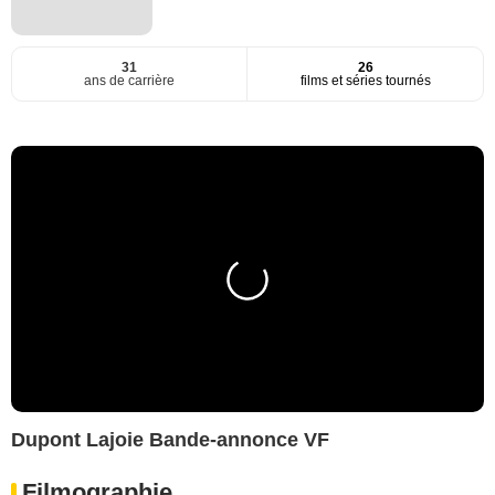
31
26
ans de carrière
films et séries tournés
Dupont Lajoie Bande-annonce VF
Filmographie