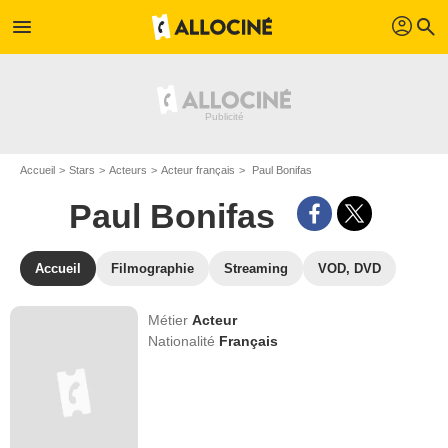
profil
menu
search
Accueil
Stars
Acteurs
Acteur français
Paul Bonifas
Paul Bonifas
Accueil
Filmographie
Streaming
VOD, DVD
Métier
Acteur
Nationalité
Français