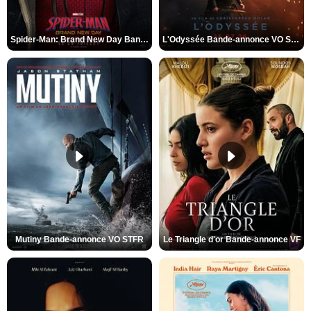
Spider-Man: Brand New Day Bande-annonce VO STFR
L'Odyssée Bande-annonce VO STFR
Mutiny Bande-annonce VO STFR
Le Triangle d'or Bande-annonce VF