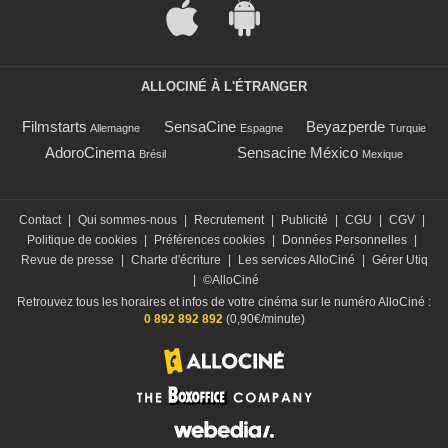
ALLOCINÉ À L'ÉTRANGER
Filmstarts
SensaCine
Beyazperde
Allemagne
Espagne
Turquie
AdoroCinema
Sensacine México
Brésil
Mexique
Contact
|
Qui sommes-nous
|
Recrutement
|
Publicité
|
CGU
|
CGV
|
Politique de cookies
|
Préférences cookies
|
Données Personnelles
|
Revue de presse
|
Charte d'écriture
|
Les services AlloCiné
|
Gérer Utiq
|
©AlloCiné
Retrouvez tous les horaires et infos de votre cinéma sur le numéro AlloCiné :
0 892 892 892
(0,90€/minute)