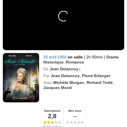
25 avril 1956
en salle
|
2h 00min
|
Drame
,
Historique
,
Romance
De
Jean Delannoy
|
Par
Jean Delannoy
,
Pierre Erlanger
Avec
Michèle Morgan
,
Richard Todd
,
Jacques Morel
Spectateurs
Mes amis
2,8
--
44 notes, 6 critiques