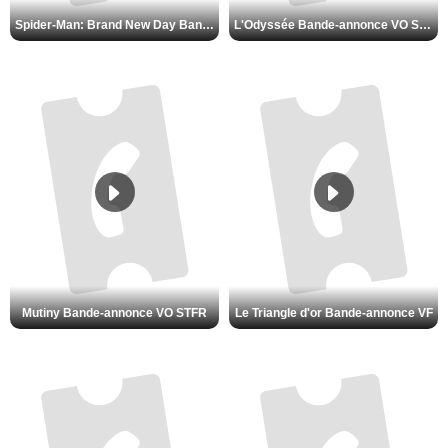
Spider-Man: Brand New Day Bande-annonce VO STFR
L'Odyssée Bande-annonce VO STFR
Mutiny Bande-annonce VO STFR
Le Triangle d'or Bande-annonce VF