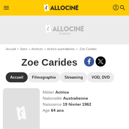
profil
menu
search
Accueil
Stars
Actrices
Actrice australienne
Zoe Carides
Zoe Carides
Accueil
Filmographie
Streaming
VOD, DVD
Métier
Actrice
Nationalité
Australienne
Naissance
19 février 1962
Age
64
ans