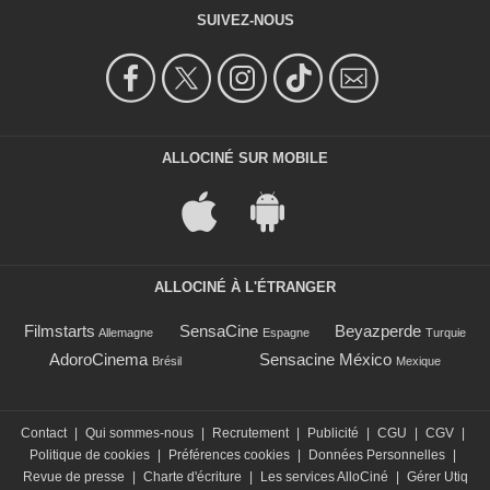
SUIVEZ-NOUS
ALLOCINÉ SUR MOBILE
ALLOCINÉ À L'ÉTRANGER
Filmstarts
SensaCine
Beyazperde
Allemagne
Espagne
Turquie
AdoroCinema
Sensacine México
Brésil
Mexique
Contact
|
Qui sommes-nous
|
Recrutement
|
Publicité
|
CGU
|
CGV
|
Politique de cookies
|
Préférences cookies
|
Données Personnelles
|
Revue de presse
|
Charte d'écriture
|
Les services AlloCiné
|
Gérer Utiq