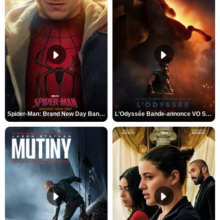
Spider-Man: Brand New Day Bande-annonce VO STFR
L'Odyssée Bande-annonce VO STFR