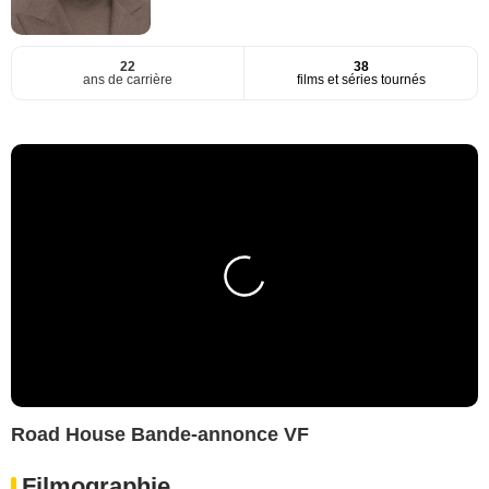
22
38
ans de carrière
films et séries tournés
Road House Bande-annonce VF
Filmographie