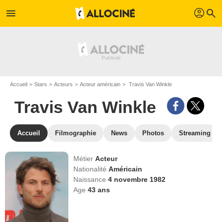
profil
menu
search
Accueil
Stars
Acteurs
Acteur américain
Travis Van Winkle
Travis Van Winkle
Accueil
Filmographie
News
Photos
Streaming
Métier
Acteur
Nationalité
Américain
Naissance
4 novembre 1982
Age
43
ans