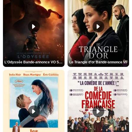
L'Odyssée Bande-annonce VO STFR
Le Triangle d'or Bande-annonce VF