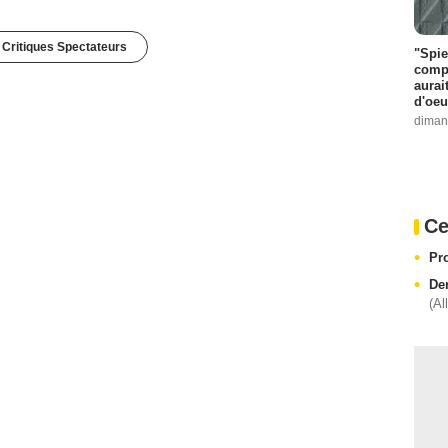
 Critiques Spectateurs
"Spie
compl
aurai
d'oeu
diman
Ce
Pr
De
(Al