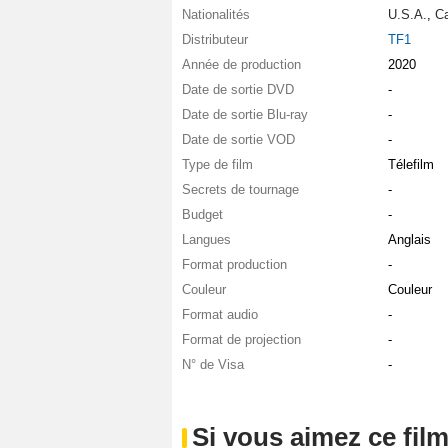
Nationalités
U.S.A.
,
C
Distributeur
TF1
Année de production
2020
Date de sortie DVD
-
Date de sortie Blu-ray
-
Date de sortie VOD
-
Type de film
Télefilm
Secrets de tournage
-
Budget
-
Langues
Anglais
Format production
-
Couleur
Couleur
Format audio
-
Format de projection
-
N° de Visa
-
Si vous aimez ce film