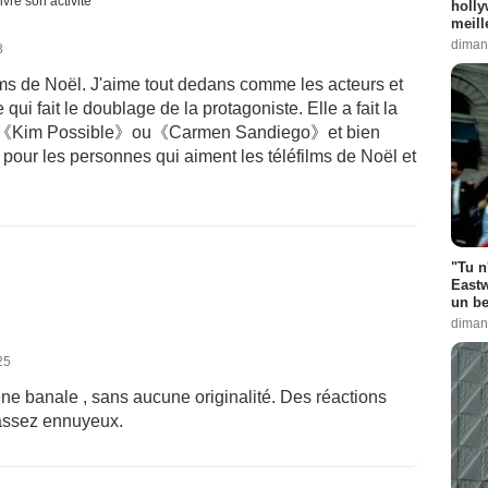
ivre son activité
holly
meill
diman
3
lms de Noël. J'aime tout dedans comme les acteurs et
qui fait le doublage de la protagoniste. Elle a fait la
 que《Kim Possible》ou《Carmen Sandiego》et bien
pour les personnes qui aiment les téléfilms de Noël et
"Tu n
Eastw
un be
diman
25
ne banale , sans aucune originalité. Des réactions
 assez ennuyeux.