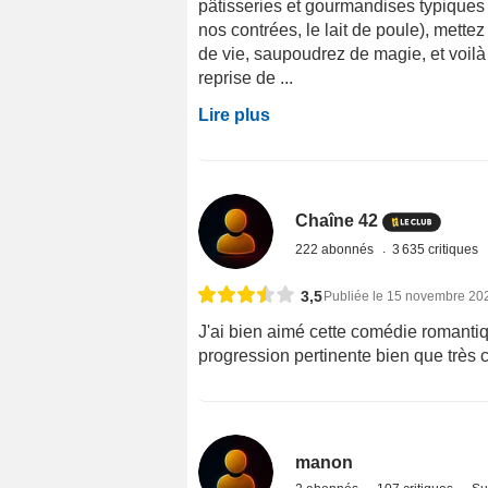
pâtisseries et gourmandises typiques
nos contrées, le lait de poule), met
de vie, saupoudrez de magie, et voil
reprise de ...
Lire plus
Chaîne 42
222 abonnés
3 635 critiques
3,5
Publiée le 15 novembre 20
J'ai bien aimé cette comédie romanti
progression pertinente bien que très cl
manon