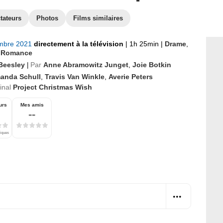
tateurs
Photos
Films similaires
mbre 2021
directement à la télévision
|
1h 25min
|
Drame
,
,
Romance
 Beesley
Par
Anne Abramowitz Junget
,
Joie Botkin
|
anda Schull
,
Travis Van Winkle
,
Averie Peters
ginal
Project Christmas Wish
urs
Mes amis
--
tiques