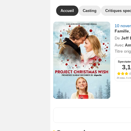
Accueil
Casting
Critiques spec
10 nove
Famille
De
Jeff
Avec
Am
Titre ori
Spectate
3,1
26 notes, 4 cri