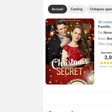
Accueil
Casting
Critiques spec
30 octo
Famille
De
Norm
Avec
Be
Titre ori
Spectate
3,9
63 notes, 5 cri