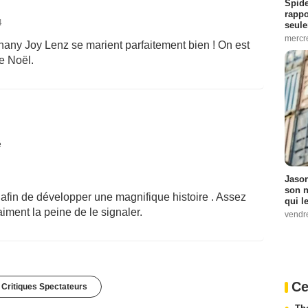
Spide
rappo
4
seule
mercr
hany Joy Lenz se marient parfaitement bien ! On est
e Noël.
é
Jason
son n
te afin de développer une magnifique histoire . Assez
qui le
aiment la peine de le signaler.
vendre
Ce
 Critiques Spectateurs