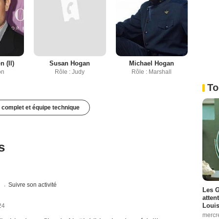
 (II)
Susan Hogan
Michael Hogan
on
Rôle : Judy
Rôle : Marshall
To
 complet et équipe technique
s
s
Suivre son activité
Les G
atten
Louis
24
mercr