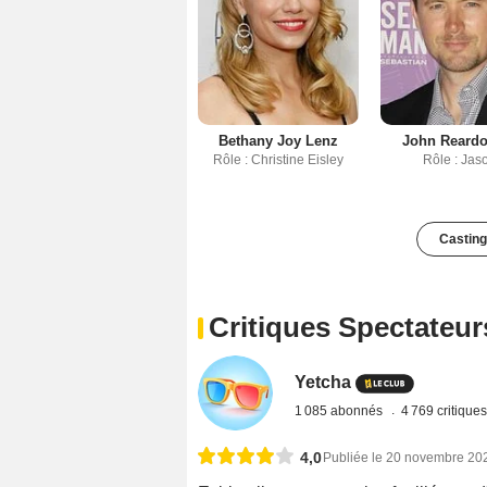
Bethany Joy Lenz
John Reardon
Rôle : Christine Eisley
Rôle : Jas
Casting
Critiques Spectateur
Yetcha
1 085 abonnés
4 769 critique
4,0
Publiée le 20 novembre 20