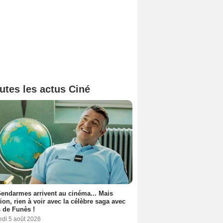
utes les actus Ciné
endarmes arrivent au cinéma... Mais
tion, rien à voir avec la célèbre saga avec
 de Funès !
edi 5 août 2026