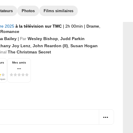
tateurs
Photos
Films similaires
bre 2025
à la télévision sur TMC
|
2h 00min
|
Drame
,
,
Romance
a Bailey
Par
Wesley Bishop
,
Judd Parkin
|
thany Joy Lenz
,
John Reardon (II)
,
Susan Hogan
ginal
The Christmas Secret
urs
Mes amis
--
tiques