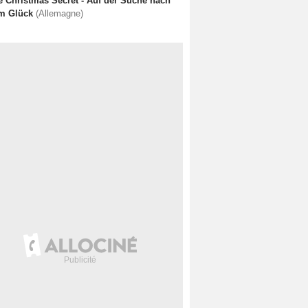
e Christmas Secret - Auf der Suche nach
m Glück
(Allemagne)