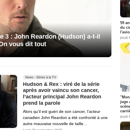
59 an
du ci
l'avi
 3 : John Reardon (Hudson) a-t-il
jeudi 
 On vous dit tout
News - Séries à la TV
Hudson & Rex : viré de la série
après avoir vaincu son cancer,
l’acteur principal John Reardon
"Mon 
juge 
prend la parole
scène
carri
Alors qu’il est guéri de son cancer, l’acteur
jeudi 
canadien John Reardon a été confronté à une
autre mauvaise nouvelle de taille…