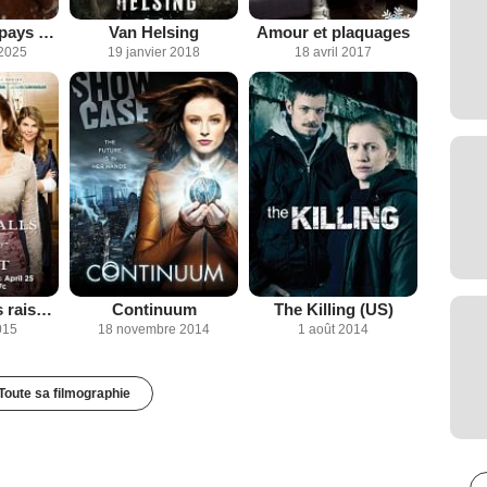
Bienvenue au pays de Noël
Van Helsing
Amour et plaquages
2025
19 janvier 2018
18 avril 2017
Le Coeur a ses raisons
Continuum
The Killing (US)
015
18 novembre 2014
1 août 2014
Toute sa filmographie