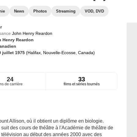
hie
News
Photos
Streaming
VOD, DVD
r
ssance
John Henry Reardon
 Henry Reardon
anadien
 juillet 1975
(Halifax, Nouvelle-Ecosse, Canada)
24
33
ns de carrière
films et séries tournés
nt Allison, où il obtient un diplôme en biologie.
 suit des cours de théâtre à l'Académie de théâtre de
la télévision au début des années 2000 avec des