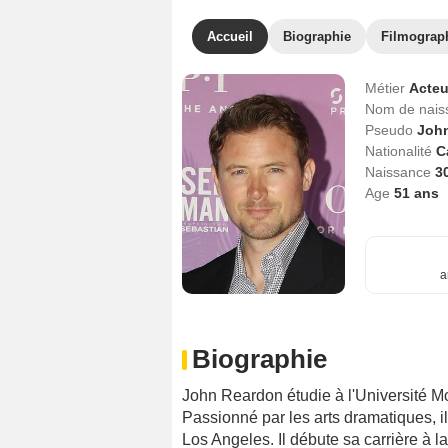
Accueil
Biographie
Filmograp
Métier
Acteu
Nom de nai
Pseudo
John
Nationalité
C
Naissance
30
Age
51
ans
a
Biographie
John Reardon étudie à l'Université Mou
Passionné par les arts dramatiques, il
Los Angeles. Il débute sa carrière à 