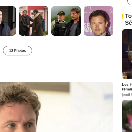
To
Sé
12 Photos
Les F
remar
jeudi 