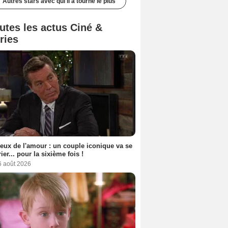
Autres stars avec qui il a tourné le plus
utes les actus Ciné &
ries
eux de l'amour : un couple iconique va se
ier... pour la sixième fois !
6 août 2026