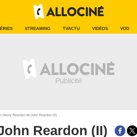
ÉRIES
STREAMING
TVACTU
VIDÉOS
VOD
 Henry Reardon dit John Reardon (II)
John Reardon (II)