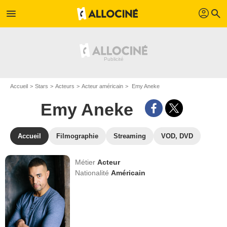
profil
menu
search
Accueil
Stars
Acteurs
Acteur américain
Emy Aneke
Emy Aneke
Accueil
Filmographie
Streaming
VOD, DVD
Métier
Acteur
Nationalité
Américain