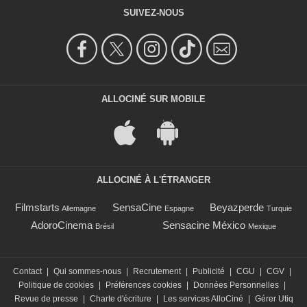
SUIVEZ-NOUS
ALLOCINÉ SUR MOBILE
ALLOCINÉ À L'ÉTRANGER
Filmstarts
SensaCine
Beyazperde
Allemagne
Espagne
Turquie
AdoroCinema
Sensacine México
Brésil
Mexique
Contact
|
Qui sommes-nous
|
Recrutement
|
Publicité
|
CGU
|
CGV
|
Politique de cookies
|
Préférences cookies
|
Données Personnelles
|
Revue de presse
|
Charte d'écriture
|
Les services AlloCiné
|
Gérer Utiq