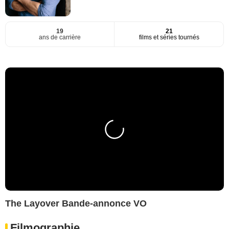
19
21
ans de carrière
films et séries tournés
The Layover Bande-annonce VO
Filmographie