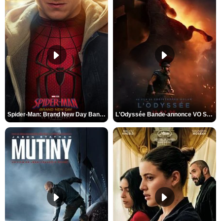
Spider-Man: Brand New Day Bande-annonce VO STFR
L'Odyssée Bande-annonce VO STFR