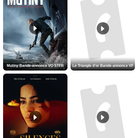
Mutiny Bande-annonce VO STFR
Le Triangle d'or Bande-annonce VF