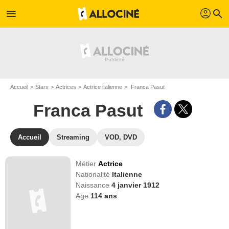
profil
menu
search
Accueil
Stars
Actrices
Actrice italienne
Franca Pasut
Franca Pasut
Accueil
Streaming
VOD, DVD
Métier
Actrice
Nationalité
Italienne
Naissance
4 janvier 1912
Age
114
ans