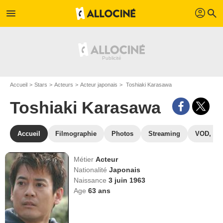
profil
menu
search
Accueil
Stars
Acteurs
Acteur japonais
Toshiaki Karasawa
Toshiaki Karasawa
Accueil
Filmographie
Photos
Streaming
VOD, DV
Métier
Acteur
Nationalité
Japonais
Naissance
3 juin 1963
Age
63
ans