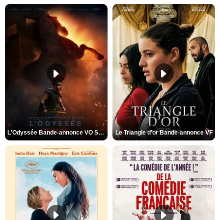
L'Odyssée Bande-annonce VO STFR
Le Triangle d'or Bande-annonce VF