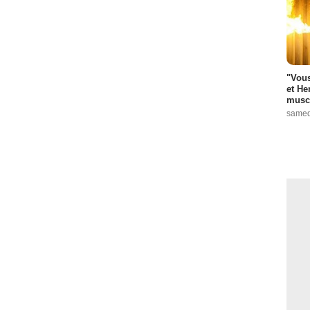
"Vous
et He
muscl
samed