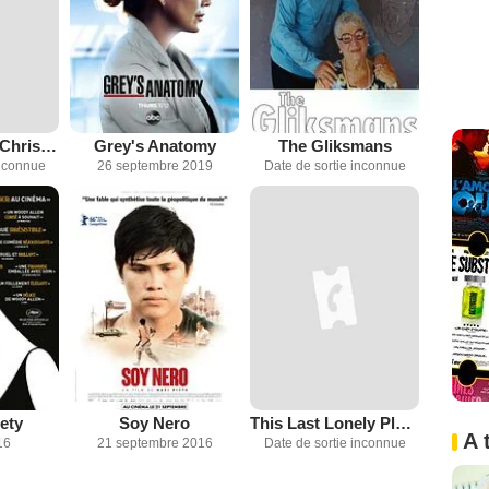
Athena Saves Christmas
Grey's Anatomy
The Gliksmans
inconnue
26 septembre 2019
Date de sortie inconnue
ety
Soy Nero
This Last Lonely Place
A 
16
21 septembre 2016
Date de sortie inconnue