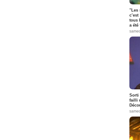
"Les 
c’est
tous 
a été 
samed
Sorti
failli
Décou
samed