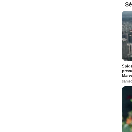
Sé
Spide
prévu
Marve
samed