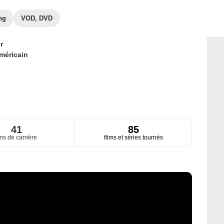
ng
VOD, DVD
r
méricain
41
85
ns de carrière
films et séries tournés