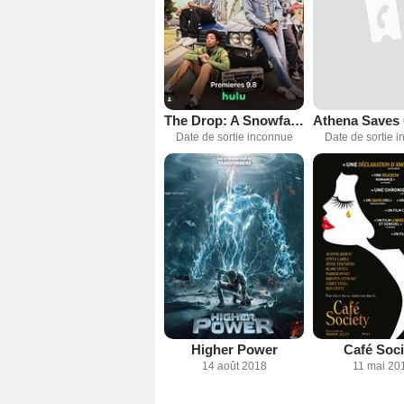
The Drop: A Snowfall Saga
Date de sortie inconnue
Date de sortie 
Higher Power
Café Soci
14 août 2018
11 mai 20