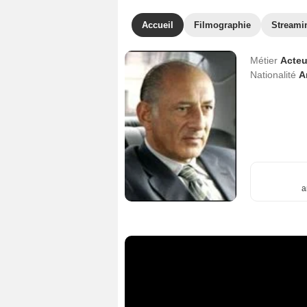
Accueil
Filmographie
Streami
Métier
Acteu
Nationalité
A
a