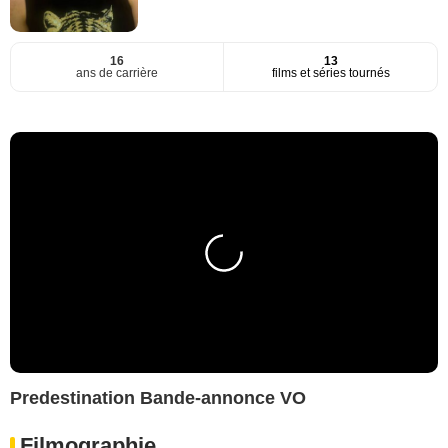
16
13
ans de carrière
films et séries tournés
Predestination Bande-annonce VO
Filmographie