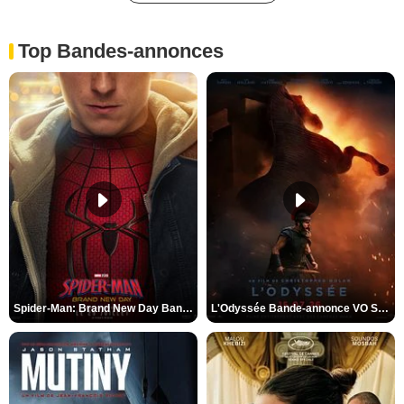
Top Bandes-annonces
Spider-Man: Brand New Day Bande-annonce VO STFR
L'Odyssée Bande-annonce VO STFR