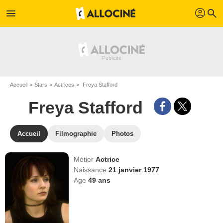
profil
menu
search
Accueil
Stars
Actrices
Freya Stafford
Freya Stafford
Accueil
Filmographie
Photos
Métier
Actrice
Naissance
21 janvier 1977
Age
49
ans