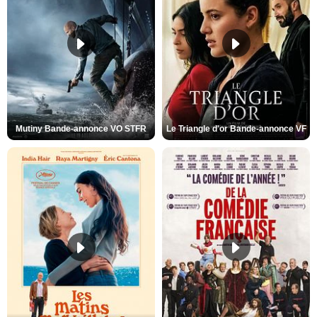
Mutiny Bande-annonce VO STFR
Le Triangle d'or Bande-annonce VF