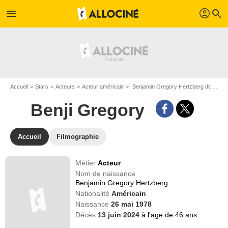
profil
menu
search
Accueil
Stars
Acteurs
Acteur américain
Benjamin Gregory Hertzberg dit Benji Gregory
Benji Gregory
Accueil
Filmographie
Métier
Acteur
Nom de naissance
Benjamin Gregory Hertzberg
Nationalité
Américain
Naissance
26 mai 1978
Décès
13 juin 2024
à l'age de 46 ans