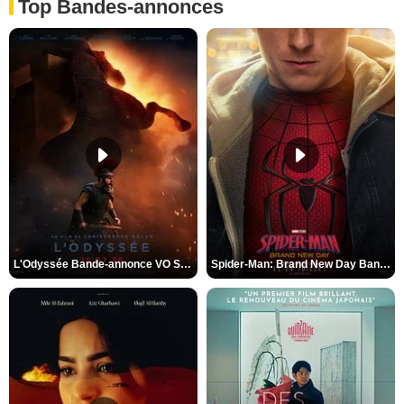
Top Bandes-annonces
L'Odyssée Bande-annonce VO STFR
Spider-Man: Brand New Day Bande-annonce VO STFR