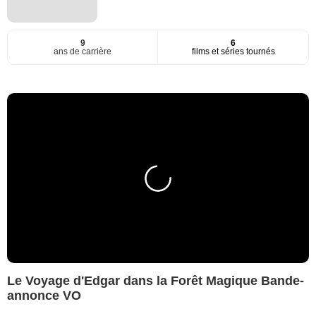
9
6
ans de carrière
films et séries tournés
Le Voyage d'Edgar dans la Forêt Magique Bande-
annonce VO