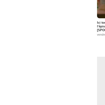
Ici t
l'épi
[SPO
vendr