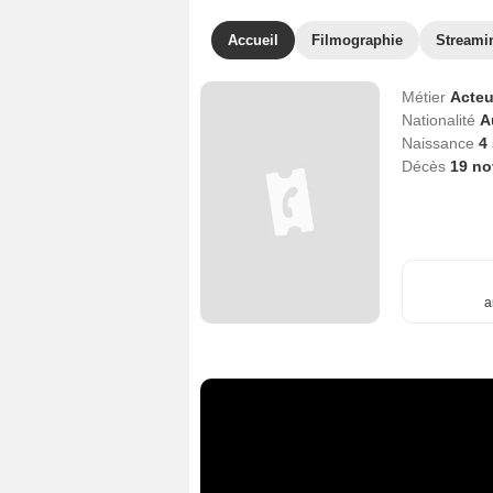
Accueil
Filmographie
Streami
Métier
Acteu
Nationalité
A
Naissance
4
Décès
19 n
a