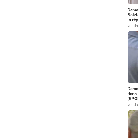
Demai
Soizi
la ré
vendr
Demai
dans 
[SPO
vendr