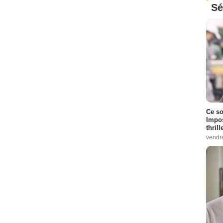
Sé
Ce so
Impos
thrill
vendr