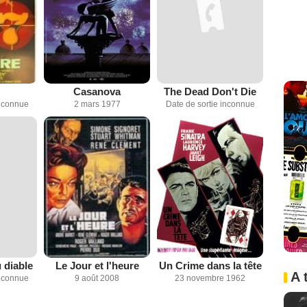
Casanova
The Dead Don't Die
inconnue
2 mars 1977
Date de sortie inconnue
 diable
Le Jour et l'heure
Un Crime dans la tête
A 
inconnue
9 août 2008
23 novembre 1962