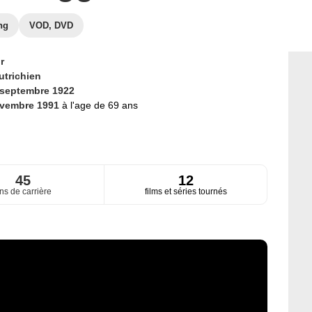
ng
VOD, DVD
r
utrichien
 septembre 1922
ovembre 1991
à l'age de 69 ans
45
12
ns de carrière
films et séries tournés