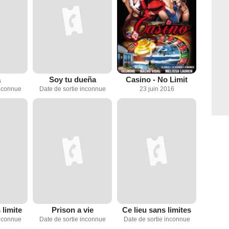
a
Soy tu dueña
Casino - No Limit
inconnue
Date de sortie inconnue
23 juin 2016
 limite
Prison a vie
Ce lieu sans limites
inconnue
Date de sortie inconnue
Date de sortie inconnue