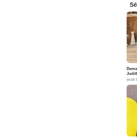
Sé
Demai
Judit
jeudi 