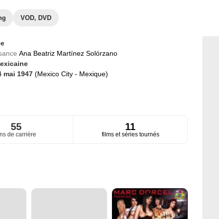
ng
VOD, DVD
ce
ssance
Ana Beatriz Martínez Solórzano
exicaine
4 mai 1947
(Mexico City - Mexique)
55
11
ns de carrière
films et séries tournés