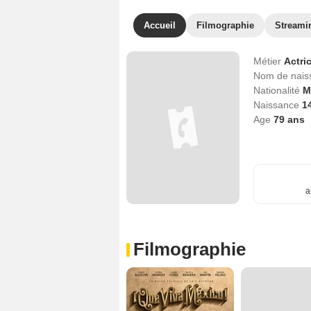
Accueil
Filmographie
Streami
Métier
Actri
Nom de nai
Nationalité
M
Naissance
1
Age
79
ans
a
Filmographie