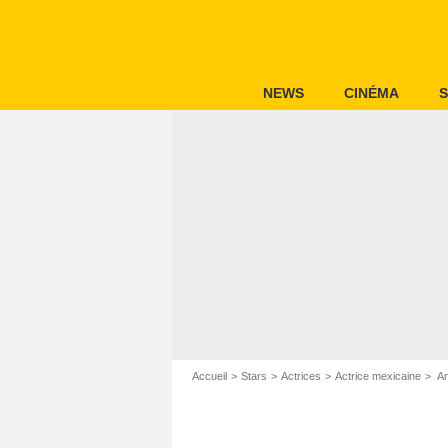
NEWS
CINÉMA
S
Accueil
Stars
Actrices
Actrice mexicaine
An