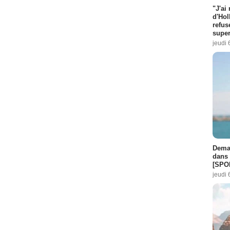
"J'ai
d'Hol
refus
super
jeudi 
Demai
dans 
[SPO
jeudi 