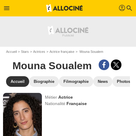
profil
menu
search
Accueil
Stars
Actrices
Actrice française
Mouna Soualem
Mouna Soualem
Accueil
Biographie
Filmographie
News
Photos
Métier
Actrice
Nationalité
Française