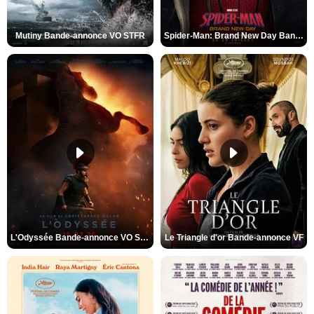
Mutiny Bande-annonce VO STFR
Spider-Man: Brand New Day Bande-annonce VO STFR
L'Odyssée Bande-annonce VO STFR
Le Triangle d'or Bande-annonce VF