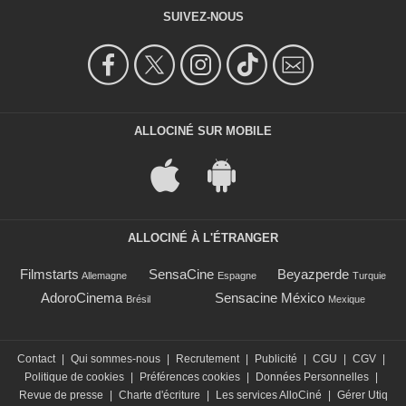
SUIVEZ-NOUS
ALLOCINÉ SUR MOBILE
ALLOCINÉ À L'ÉTRANGER
Filmstarts
SensaCine
Beyazperde
Allemagne
Espagne
Turquie
AdoroCinema
Sensacine México
Brésil
Mexique
Contact
|
Qui sommes-nous
|
Recrutement
|
Publicité
|
CGU
|
CGV
|
Politique de cookies
|
Préférences cookies
|
Données Personnelles
|
Revue de presse
|
Charte d'écriture
|
Les services AlloCiné
|
Gérer Utiq