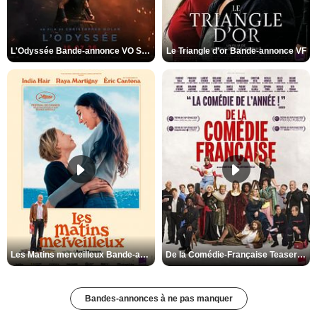
L'Odyssée Bande-annonce VO STFR
Le Triangle d'or Bande-annonce VF
Les Matins merveilleux Bande-annonce VF
De la Comédie-Française Teaser VF
Bandes-annonces à ne pas manquer