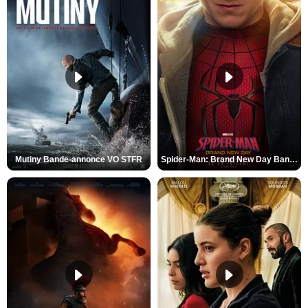
Mutiny Bande-annonce VO STFR
Spider-Man: Brand New Day Bande-annonce VO STFR