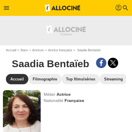
profil
menu
search
Accueil
Stars
Actrices
Actrice française
Saadia Bentaïeb
Saadia Bentaïeb
Accueil
Filmographie
Top films/séries
Streaming
Métier
Actrice
Nationalité
Française