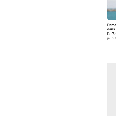
Demai
dans 
[SPO
jeudi 