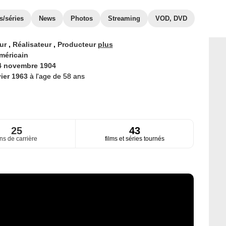
s/séries
News
Photos
Streaming
VOD, DVD
eur
,
Réalisateur
,
Producteur
plus
méricain
4 novembre 1904
vier 1963
à l'age de 58 ans
25
43
ns de carrière
films et séries tournés