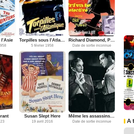
l'Asie
Torpilles sous l'Atlantique
Richard Diamond, Private Detective
1958
5 février 1958
Date de sortie inconnue
rant
Susan Slept Here
Même les assassins tremblent
A 
023
19 avril 2016
Date de sortie inconnue