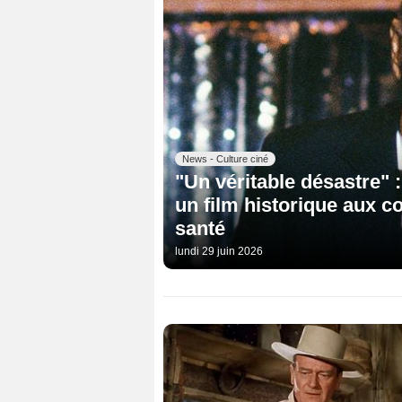
News - Culture ciné
"Un véritable désastre" :
un film historique aux 
santé
lundi 29 juin 2026