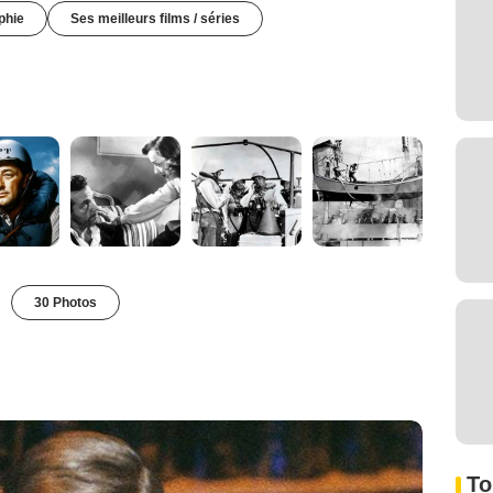
phie
Ses meilleurs films / séries
30 Photos
To