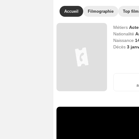
Accueil
Filmographie
Top film
Métiers
Act
Nationalité
A
Naissance
1
Décès
3 jan
a