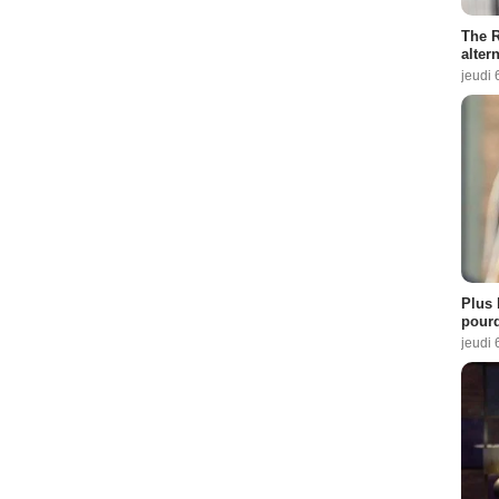
The R
altern
jeudi 
Plus 
pourq
jeudi 