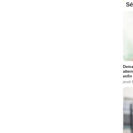
Sé
Demai
attei
enfin
jeudi 