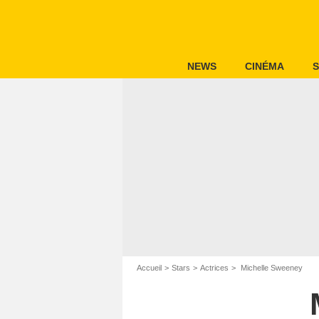
NEWS
CINÉMA
S
Accueil
Stars
Actrices
Michelle Sweeney