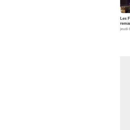
Les F
remar
jeudi 