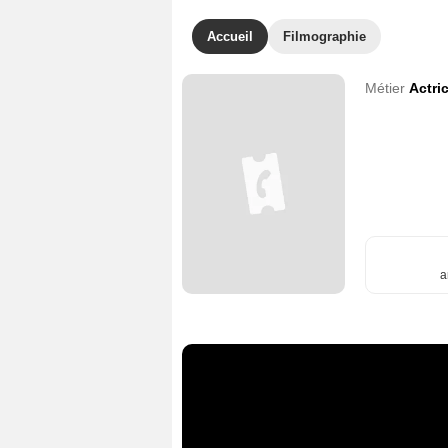
Accueil
Filmographie
Métier
Actri
a