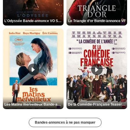
L'Odyssée Bande-annonce VO STFR
Le Triangle d'or Bande-annonce VF
Les Matins merveilleux Bande-annonce VF
De la Comédie-Française Teaser VF
Bandes-annonces à ne pas manquer