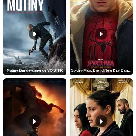
Mutiny Bande-annonce VO STFR
Spider-Man: Brand New Day Bande-annonce VO STFR