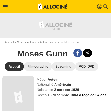
profil
menu
search
Accueil
Stars
Acteurs
Acteur américain
Moses Gunn
Moses Gunn
Accueil
Filmographie
Streaming
VOD, DVD
Métier
Acteur
Nationalité
Américain
Naissance
2 octobre 1929
Décès
16 décembre 1993
à l'age de 64 ans