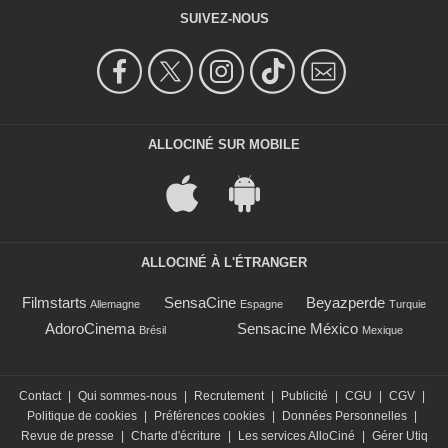
SUIVEZ-NOUS
ALLOCINÉ SUR MOBILE
ALLOCINÉ À L'ÉTRANGER
Filmstarts
SensaCine
Beyazperde
Allemagne
Espagne
Turquie
AdoroCinema
Sensacine México
Brésil
Mexique
Contact
|
Qui sommes-nous
|
Recrutement
|
Publicité
|
CGU
|
CGV
|
Politique de cookies
|
Préférences cookies
|
Données Personnelles
|
Revue de presse
|
Charte d'écriture
|
Les services AlloCiné
|
Gérer Utiq