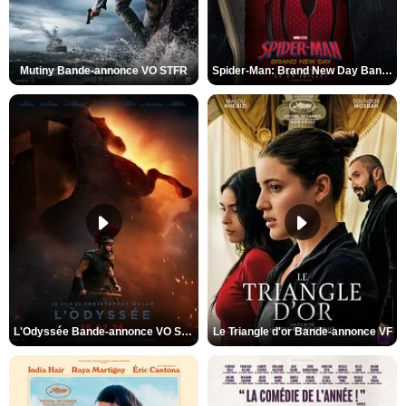
Mutiny Bande-annonce VO STFR
Spider-Man: Brand New Day Bande-annonce VO STFR
L'Odyssée Bande-annonce VO STFR
Le Triangle d'or Bande-annonce VF