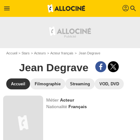
profil
menu
search
Accueil
Stars
Acteurs
Acteur français
Jean Degrave
Jean Degrave
Accueil
Filmographie
Streaming
VOD, DVD
Métier
Acteur
Nationalité
Français