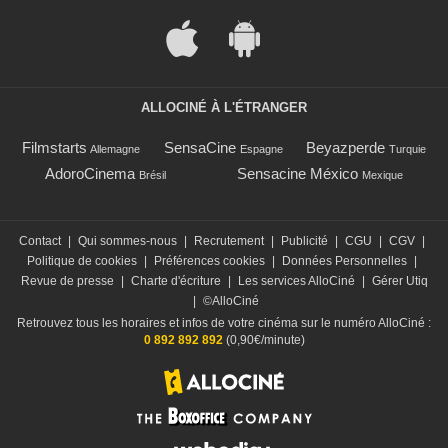
ALLOCINÉ À L'ÉTRANGER
Filmstarts
SensaCine
Beyazperde
Allemagne
Espagne
Turquie
AdoroCinema
Sensacine México
Brésil
Mexique
Contact
|
Qui sommes-nous
|
Recrutement
|
Publicité
|
CGU
|
CGV
|
Politique de cookies
|
Préférences cookies
|
Données Personnelles
|
Revue de presse
|
Charte d'écriture
|
Les services AlloCiné
|
Gérer Utiq
|
©AlloCiné
Retrouvez tous les horaires et infos de votre cinéma sur le numéro AlloCiné :
0 892 892 892
(0,90€/minute)