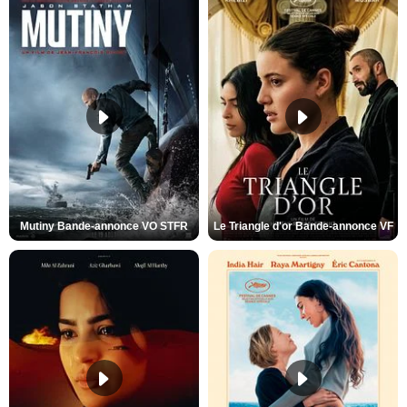
Mutiny Bande-annonce VO STFR
Le Triangle d'or Bande-annonce VF