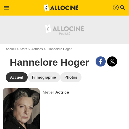
profil
menu
search
Accueil
Stars
Actrices
Hannelore Hoger
Hannelore Hoger
Accueil
Filmographie
Photos
Métier
Actrice