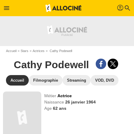
profil
menu
search
Accueil
Stars
Actrices
Cathy Podewell
Cathy Podewell
Accueil
Filmographie
Streaming
VOD, DVD
Métier
Actrice
Naissance
26 janvier 1964
Age
62
ans