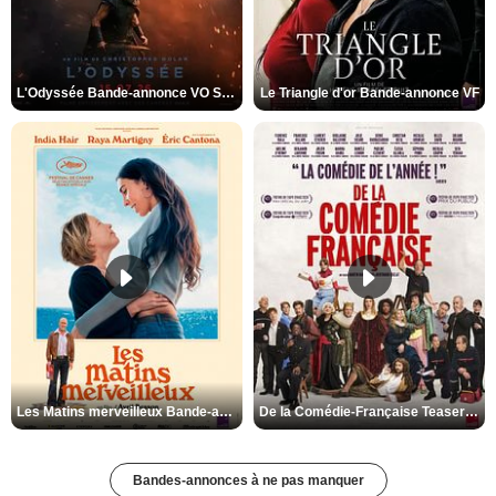
L'Odyssée Bande-annonce VO STFR
Le Triangle d'or Bande-annonce VF
Les Matins merveilleux Bande-annonce VF
De la Comédie-Française Teaser VF
Bandes-annonces à ne pas manquer