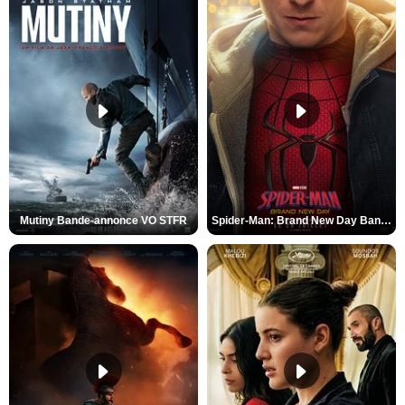
Mutiny Bande-annonce VO STFR
Spider-Man: Brand New Day Bande-annonce VO STFR