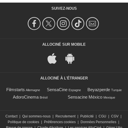
SUIVEZ-NOUS
ALLOCINÉ SUR MOBILE
ALLOCINÉ À L'ÉTRANGER
Filmstarts
SensaCine
Beyazperde
Allemagne
Espagne
Turquie
AdoroCinema
Sensacine México
Brésil
Mexique
Contact
|
Qui sommes-nous
|
Recrutement
|
Publicité
|
CGU
|
CGV
|
Politique de cookies
|
Préférences cookies
|
Données Personnelles
|
Revue de presse
|
Charte d'écriture
|
Les services AlloCiné
|
Gérer Utiq