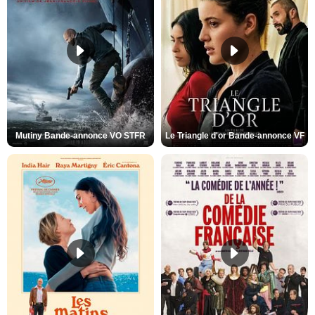
Mutiny Bande-annonce VO STFR
Le Triangle d'or Bande-annonce VF