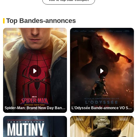
Top Bandes-annonces
Spider-Man: Brand New Day Bande-annonce VO STFR
L'Odyssée Bande-annonce VO STFR