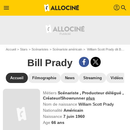
profil
menu
search
Accueil
Stars
Scénaristes
Scénariste américain
William Scott Prady dit Bill Prady
Bill Prady
Accueil
Filmographie
News
Streaming
Vidéos
Métiers
Scénariste
,
Producteur délégué
,
Créateur/Showrunner
plus
Nom de naissance
William Scott Prady
Nationalité
Américain
Naissance
7 juin 1960
Age
66
ans