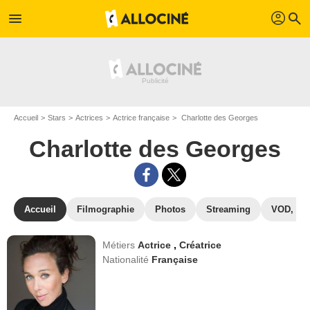
profil
menu
search
Accueil
Stars
Actrices
Actrice française
Charlotte des Georges
Charlotte des Georges
Accueil
Filmographie
Photos
Streaming
VOD, DV
Métiers
Actrice
,
Créatrice
Nationalité
Française