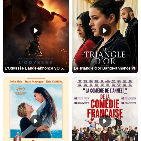
L'Odyssée Bande-annonce VO STFR
Le Triangle d'or Bande-annonce VF