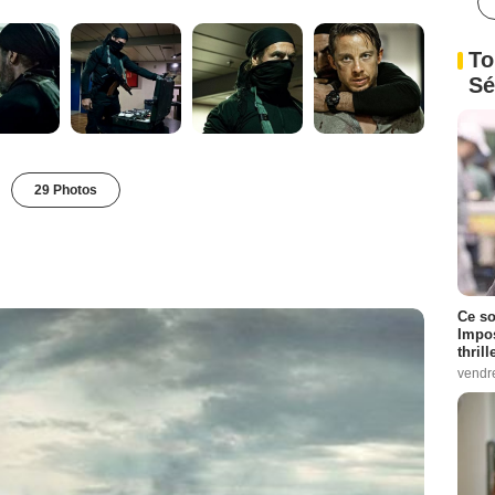
To
Sé
29 Photos
Ce so
Impos
thrill
vendr