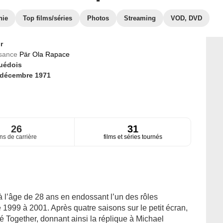
hie
Top films/séries
Photos
Streaming
VOD, DVD
r
ssance
Pär Ola Rapace
uédois
 décembre 1971
26
31
ns de carrière
films et séries tournés
à l’âge de 28 ans en endossant l’un des rôles
 1999 à 2001. Après quatre saisons sur le petit écran,
sé Together, donnant ainsi la réplique à Michael