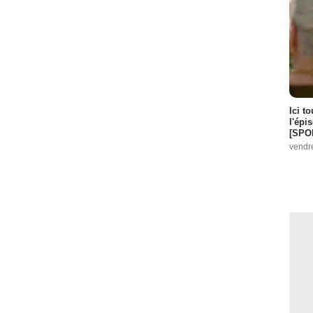
Ici t
l'épi
[SPO
vendr