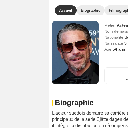
Accueil
Biographie
Filmograp
Métier
Acteu
Nom de nai
Nationalité
S
Naissance
3
Age
54
ans
a
Biographie
L’acteur suédois démarre sa carrière 
principaux de la série Sjätte dagen de
il intègre la distribution du récompen