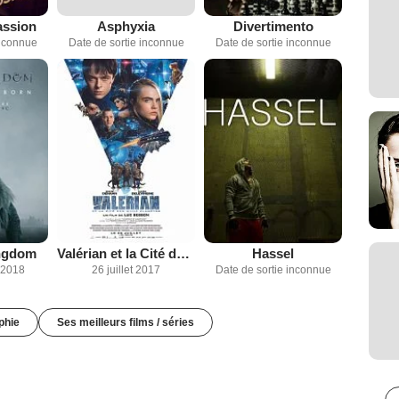
assion
Asphyxia
Divertimento
inconnue
Date de sortie inconnue
Date de sortie inconnue
ingdom
Valérian et la Cité des mille planètes
Hassel
 2018
26 juillet 2017
Date de sortie inconnue
phie
Ses meilleurs films / séries