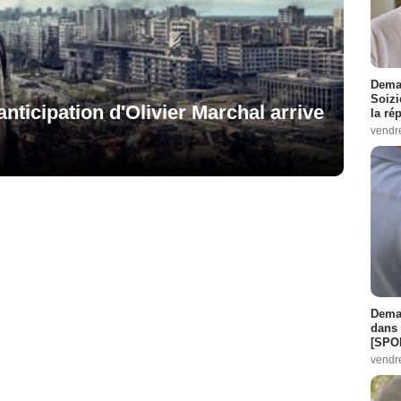
Demai
Soizi
'anticipation d'Olivier Marchal arrive
la ré
vendr
Demai
dans 
[SPO
vendr