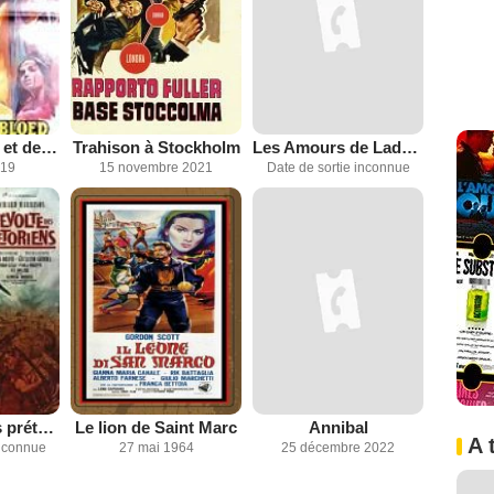
Liens d'amour et de sang
Trahison à Stockholm
Les Amours de Lady Hamilton
019
15 novembre 2021
Date de sortie inconnue
La Révolte des prétoriens
Le lion de Saint Marc
Annibal
A 
inconnue
27 mai 1964
25 décembre 2022