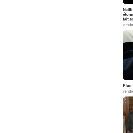
Netfl
étonn
fait 
vendr
Plus 
vendr