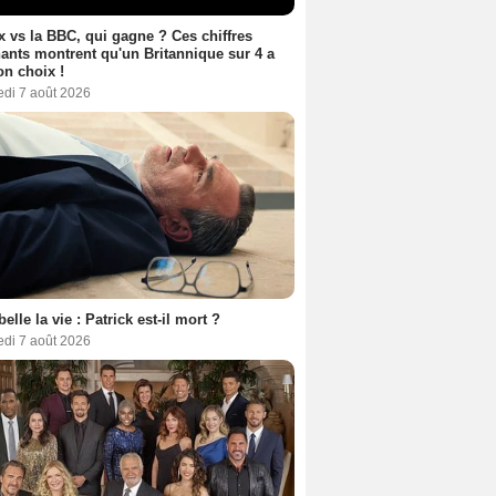
ix vs la BBC, qui gagne ? Ces chiffres
ants montrent qu'un Britannique sur 4 a
son choix !
edi 7 août 2026
belle la vie : Patrick est-il mort ?
edi 7 août 2026