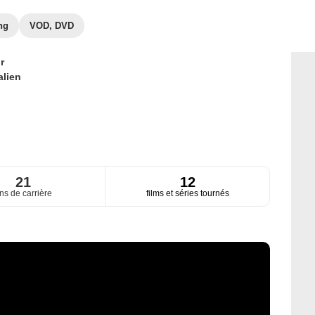
ng
VOD, DVD
r
alien
21
12
ns de carrière
films et séries tournés