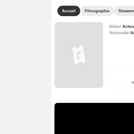
Accueil
Filmographie
Streami
Métier
Acteu
Nationalité
It
a