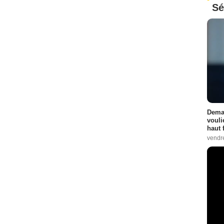
Sé
Demai
vouli
haut 
vendr