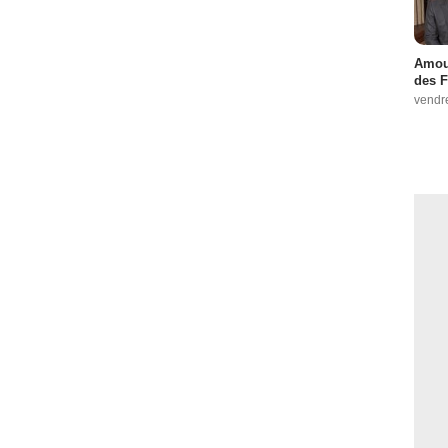
Amour
des F
vendr