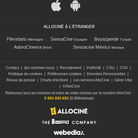
ALLOCINÉ À L'ÉTRANGER
Filmstarts
SensaCine
Beyazperde
Allemagne
Espagne
Turquie
AdoroCinema
Sensacine México
Brésil
Mexique
Contact
|
Qui sommes-nous
|
Recrutement
|
Publicité
|
CGU
|
CGV
|
Politique de cookies
|
Préférences cookies
|
Données Personnelles
|
Revue de presse
|
Charte d'écriture
|
Les services AlloCiné
|
Gérer Utiq
|
©AlloCiné
Retrouvez tous les horaires et infos de votre cinéma sur le numéro AlloCiné :
0 892 892 892
(0,90€/minute)