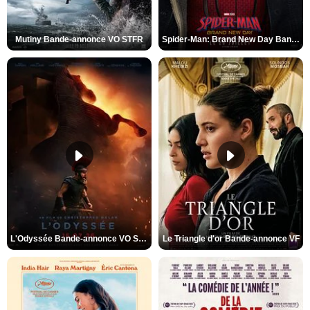
Mutiny Bande-annonce VO STFR
Spider-Man: Brand New Day Bande-annonce VO STFR
L'Odyssée Bande-annonce VO STFR
Le Triangle d'or Bande-annonce VF