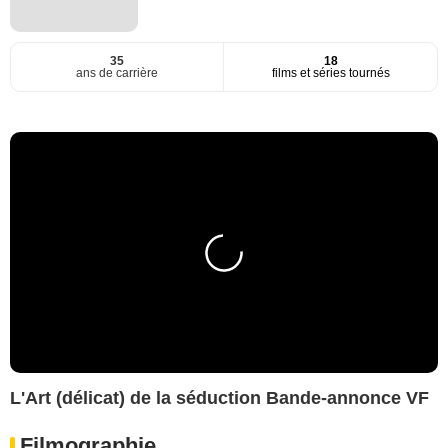
35
18
ans de carrière
films et séries tournés
L'Art (délicat) de la séduction Bande-annonce VF
Filmographie