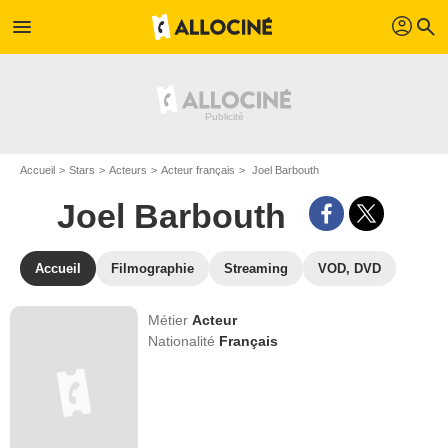
profil
menu
search
Accueil
Stars
Acteurs
Acteur français
Joel Barbouth
Joel Barbouth
Accueil
Filmographie
Streaming
VOD, DVD
Métier
Acteur
Nationalité
Français