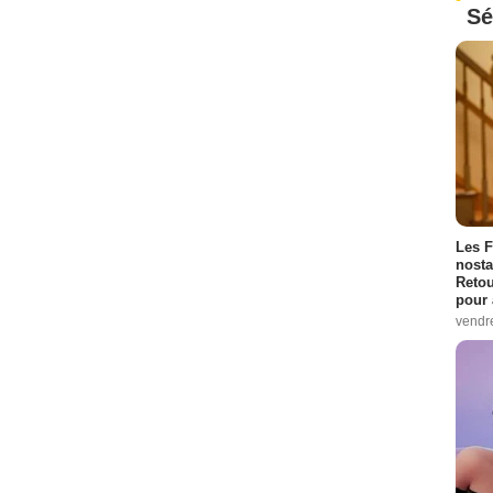
Sé
Les F
nosta
Retou
pour 
vendr