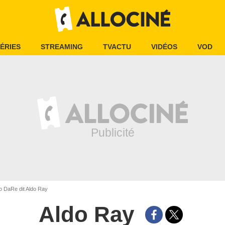
ÉRIES
STREAMING
TVACTU
VIDÉOS
VOD
o DaRe dit Aldo Ray
Aldo Ray