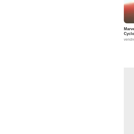
Marve
Cyclo
vendr