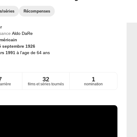
s/séries
Récompenses
r
ssance
Aldo DaRe
méricain
5 septembre 1926
rs 1991
à l'age de 64 ans
7
32
1
arrière
films et séries tournés
nomination