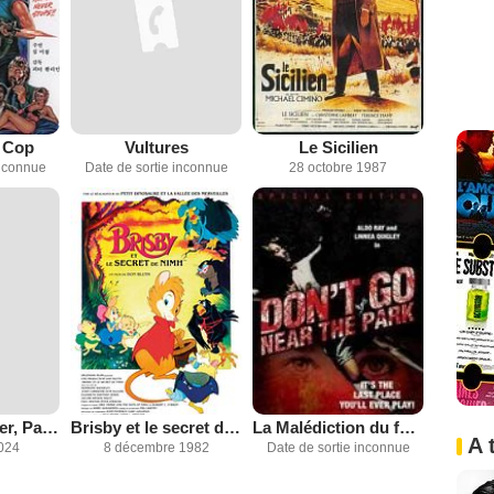
 Cop
Vultures
Le Sicilien
inconnue
Date de sortie inconnue
28 octobre 1987
The Executioner, Part II
Brisby et le secret de Nimh
La Malédiction du fond des temps
A 
2024
8 décembre 1982
Date de sortie inconnue