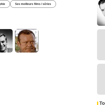
phie
Ses meilleurs films / séries
To