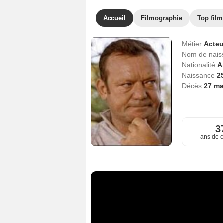
Accueil
Filmographie
Top film
Métier
Acteu
Nom de nai
Nationalité
A
Naissance
2
Décès
27 ma
3
ans de c