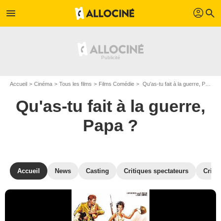
profil
menu
search
Accueil
Cinéma
Tous les films
Films Comédie
Qu'as-tu fait à la guerre, Papa ? de Blake Edwards
Qu'as-tu fait à la guerre,
Papa ?
Accueil
News
Casting
Critiques spectateurs
Criti