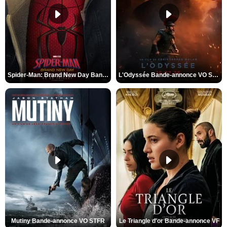
Spider-Man: Brand New Day Bande-annonce VO STFR
L'Odyssée Bande-annonce VO STFR
Mutiny Bande-annonce VO STFR
Le Triangle d'or Bande-annonce VF